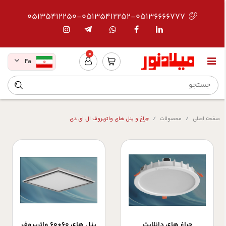
05135412250-05135412252-05136666777
0
Fa
صفحه اصلی
محصولات
چراغ و پنل های واترپروف ال ای دی
چراغ های دانلایت
پنل های 60*60 واترپروف