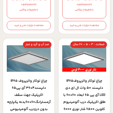
05136666777
05136666777
با تخفیفات پلکانی
با تخفیفات پلکانی
مشاهده جزئیات فنی و خرید
مشاهده جزئیات فنی و خرید
ضمانت : 3 - 5 - 20 سال
ضد آب و گرد و غبار
چراغ توکار واترپروفIP65
چراغ توکار واترپروف IP65
دلپسند 50 وات ال ای دی
دلپسند4*36 آي پي65
LED آی پی 65 ابعاد 60*60 با
اکريليک جهت سقف
طلق اکریلیک درب آلومینیوم
آرمسترانگ60*60بدنه يکپارچه
کلوین 6500 شار نوری 6000
بدون درزدرب آلومينيومي