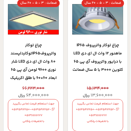
ضمانت : 3 - 5 - 20 سال
ضمانت : 3 - 5 - 20 سال
چراغ توکار واترپروف IP65
چراغ توکار
ماهنور 12 وات ال ای دی LED
واترپروفIP65توکاردلپسند
با درایور واترپروف آی پی 65
80 وات ال ای دی LED شار
کلوین 3000 با 5 سال ضمانت
نوری 9600 لومن آی پی 65
ابعاد 60*60 با طلق اکریلیک
کلوین 4000 درب
66,223,000
15,134,000
آلومینیومی با 5 سال ضمانت
64,000,000
13,600,000
ریال
ریال
جهت استعلام قیمت تماس بگیرید
جهت استعلام قیمت تماس بگیرید
05135412250-05135412252-
05135412250-05135412252-
05136666777
05136666777
با تخفیفات پلکانی
با تخفیفات پلکانی