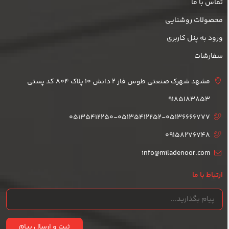
تماس با ما
محصولات روشنایی
ورود به پنل کاربری
سفارشات
مشهد شهرک صنعتی طوس فاز 2 دانش 10 پلاک 804 کد پستی
9185183853
05135412250-05135412252-05136666777
09158276748
info@miladenoor.com
ارتباط با ما
ثبت و ارسال پیام