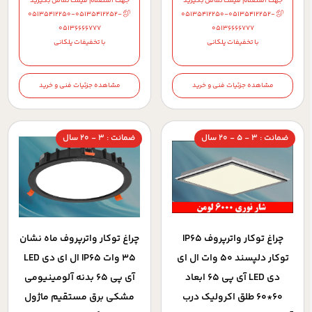
جهت استعلام قیمت تماس بگیرید
جهت استعلام قیمت تماس بگیرید
05135412250-05135412252-
05135412250-05135412252-
05136666777
05136666777
با تخفیفات پلکانی
با تخفیفات پلکانی
مشاهده جزئیات فنی و خرید
مشاهده جزئیات فنی و خرید
ضمانت : 3 - 5 - 20 سال
ضمانت : 3 - 20 سال
چراغ توکار واترپروف IP65
چراغ توکار واترپروف ماه نشان
توکار دلپسند 50 وات ال ای
35 وات IP65 ال ای دی LED
دی LED آی پی 65 ابعاد
آی پی 65 بدنه آلومینیومی
60*60 طلق اکرولیک درب
مشکی برق مستقیم ماژول