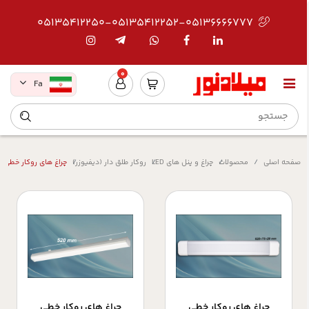
05135412250-05135412252-05136666777
0
Fa
صفحه اصلی
محصولات
چراغ و پنل های LED
روکار طلق دار (دیفیوزر)
چراغ های روکار خطی (بر
چراغ های روکار خطی
چراغ های روکار خطی