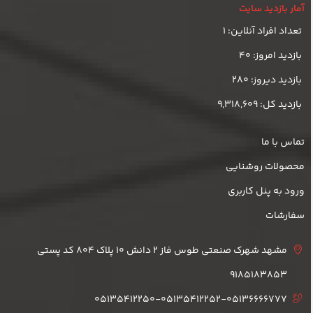
آمار بازدید سایت
تعداد افراد آنلاین: 1
بازدید امروز: 40
بازدید دیروز: 280
بازدید کل: 9,318,609
تماس با ما
محصولات روشنایی
ورود به پنل کاربری
سفارشات
مشهد شهرک صنعتی طوس فاز 2 دانش 10 پلاک 804 کد پستی
9185183853
05135412250-05135412252-05136666777