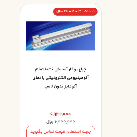
ضمانت : 3 - 5 - 20 سال
چراغ روکار آسايش 36*1 تمام
آلومينيومي الکترونيکي با نماي
آنودايز بدون لامپ
6,932,000
6,000,000
ریال
جهت استعلام قیمت تماس بگیرید