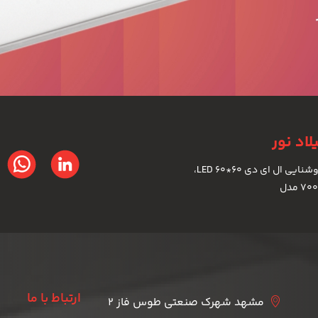
اد نور
تولیدکننده انواع چراغ های روشنایی ال ای دی LED 60*60،
ارتباط با ما
مشهد شهرک صنعتی طوس فاز 2