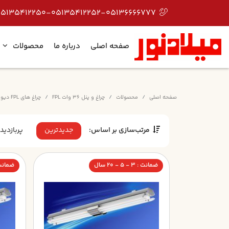
05135412250-05135412252-05136666777
صفحه اصلی
درباره ما
محصولات
صفحه اصلی
محصولات
چراغ و پنل 36 وات FPL
چراغ های FPL دیواری و سقفی
مرتب‌سازی بر اساس:
جدیدترین
پربازدید
ضمانت : 3 - 5 - 20 سال
ضمانت : 3 - 5 