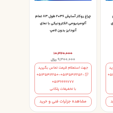
ام
چراغ روکار آسايش 36*2 طول 83 تمام
ي
آلومينيومي الکترونيکي با نماي
آنودايز بدون لامپ
10,320,000
9,300,000
ریال
ید
جهت استعلام قیمت تماس بگیرید
05135412250-05135412252-
05
05136666777
با تخفیفات پلکانی
د
مشاهده جزئیات فنی و خرید