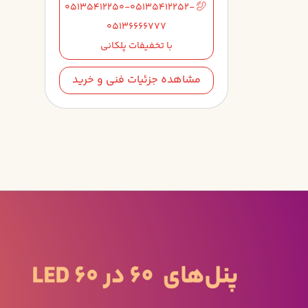
05135412250-05135412252-
05136666777
با تخفیفات پلکانی
مشاهده جزئیات فنی و خرید