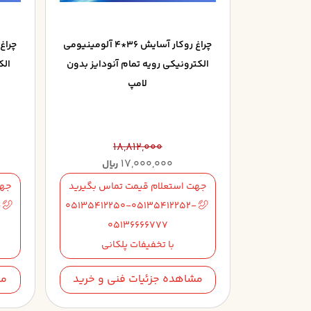
چراغ روکار آسايش 36*4 آلومينيومي
الکترونيکي رويه تمام آنودايز بدون
الک
لامپ
18,812,000
17,000,000
ریال
جهت استعلام قیمت تماس بگیرید
جهت
-
05135412250-05135412252-
05136666777
با تخفیفات پلکانی
مشاهده جزئیات فنی و خرید
مش