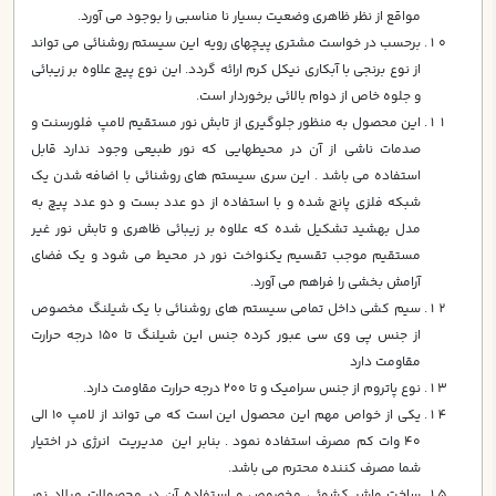
مواقع از نظر ظاهري وضعيت بسيار نا مناسبي را بوجود مي آورد.
برحسب در خواست مشتري پيچهاي رويه اين سيستم روشنائي مي تواند
از نوع برنجي با آبكاري نيكل كرم ارائه گردد. اين نوع پيچ علاوه بر زيبائي
و جلوه خاص از دوام بالائي برخوردار است.
اين محصول به منظور جلوگيري از تابش نور مستقيم لامپ فلورسنت و
صدمات ناشي از آن در محيطهايي كه نور طبيعي وجود ندارد قابل
استفاده مي باشد . اين سري سيستم هاي روشنائي با اضافه شدن يك
شبكه فلزي پانچ شده و با استفاده از دو عدد بست و دو عدد پيچ به
مدل بهشيد تشكيل شده كه علاوه بر زيبائي ظاهري و تابش نور غير
مستقيم موجب تقسيم يكنواخت نور در محيط مي شود و يك فضاي
آرامش بخشي را فراهم مي آورد.
سيم كشي داخل تمامي سيستم هاي روشنائي با يك شيلنگ مخصوص
از جنس پي وي سي عبور كرده جنس اين شيلنگ تا 150 درجه حرارت
مقاومت دارد
نوع پاتروم از جنس سراميك و تا 200 درجه حرارت مقاومت دارد.
يكي از خواص مهم اين محصول اين است كه مي تواند از لامپ 10 الي
40 وات كم مصرف استفاده نمود . بنابر اين مديريت انرژي در اختيار
شما مصرف كننده محترم مي باشد.
ساخت واشر كشوئي مخصوص و استفاده آن در محصولات ميلاد نور