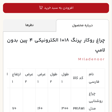
افزودن به سبد خرید
نظرها
درباره محصول
چراغ روکار پرنگ 18*1 الکترونيکي 4 پين بدون
لامپ
Miladenoor
نام
طول
طول
عرض
عرض
ارتفاع
ارتفاع
کد کالا
فارسی
1
2
1
2
1
2
چراغ
روشنایی
مدل
PR18W1
300
160
70