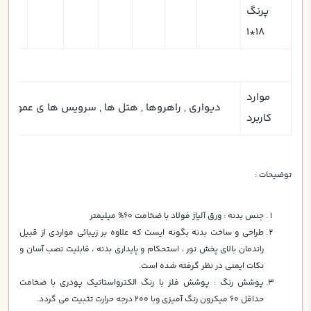
پرنگ
18*1
موارد
ديواري , راهروها , هتل ها , سرويس ها ي عمومي , 
کاربرد
توضیحات :
جنس بدنه : ورق آلياژ فولاد با ضخامت 60% ميليمتر
طراحي و ساخت بدنه بگونه ايست كه علاوه بر زيبائي مواردي از قبيل
راندمان بالاي پخش نور ، استحكام و پايداري بدنه ، قابليت نصب آسان و
نكات ايمني در نظر گرفته شده است.
پوشش رنگ : پوشش فلز با رنگ الكترواستاتيك پودري با ضخامت
حداقل 60 ميكرون رنگ آميزي وبا 200 درجه حرارت تثبيت مي گردد.