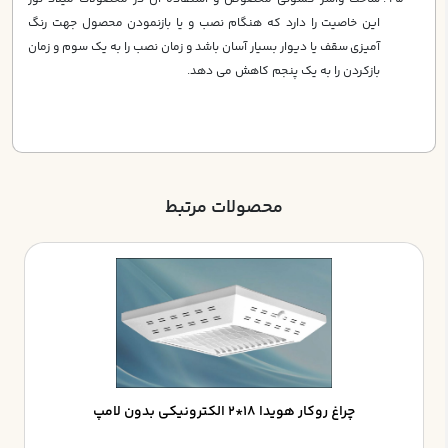
اين خاصيت را دارد كه هنگام نصب و يا بازنمودن محصول جهت رنگ
آميزي سقف يا ديوار بسيار آسان باشد و زمان نصب را به يك سوم و زمان
بازكردن را به يك پنجم كاهش مي دهد.
محصولات مرتبط
چراغ روکار هويدا 18*2 الکترونيکي بدون لامپ