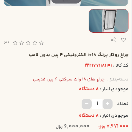
(0)
چراغ روکار پرنگ 18*1 الکترونيکي 4 پين بدون لامپ
کد کالا :
2221771181101
دسته‌بندی:
چراغ های 18 وات سوکتی 4 پین قدیمی
موجودی انبار :
8 دستگاه
تعداد
موجودی انبار :
8 دستگاه
6,000,000
7,671,000
ریال
ریال