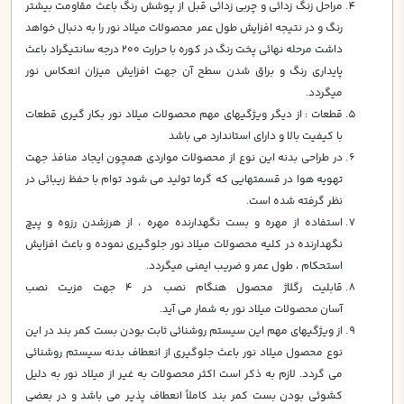
مراحل زنگ زدائي و چربي زدائي قبل از پوشش رنگ باعث مقاومت بيشتر
رنگ و در نتيجه افزايش طول عمر محصولات ميلاد نور را به دنبال خواهد
داشت مرحله نهائي پخت رنگ در كوره با حرارت 200 درجه سانتيگراد باعث
پايداري رنگ و براق شدن سطح آن جهت افزايش ميزان انعكاس نور
ميگردد.
قطعات : از ديگر ويژگيهاي مهم محصولات ميلاد نور بكار گيري قطعات
با كيفيت بالا و داراي استاندارد مي باشد
در طراحي بدنه اين نوع از محصولات مواردي همچون ايجاد منافذ جهت
تهويه هوا در قسمتهايي كه گرما توليد مي شود توام با حفظ زيبائي در
نظر گرفته شده است.
استفاده از مهره و بست نگهدارنده مهره ، از هرزشدن رزوه و پيچ
نگهدارنده در كليه محصولات ميلاد نور جلوگيري نموده و باعث افزايش
استحكام ، طول عمر و ضريب ايمني ميگردد.
قابليت رگلاژ محصول هنگام نصب در 4 جهت مزيت نصب
آسان محصولات ميلاد نور به شمار مي آيد.
از ويژگيهاي مهم اين سيستم روشنائي ثابت بودن بست كمر بند در اين
نوع محصول ميلاد نور باعث جلوگيري از انعطاف بدنه سيستم روشنائي
مي گردد. لازم به ذكر است اكثر محصولات به غير از ميلاد نور به دليل
كشوئي بودن بست كمر بند كاملاً انعطاف پذير مي باشد و در بعضي