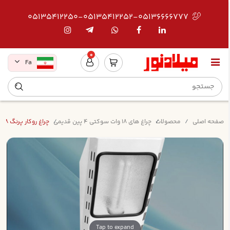
05135412250-05135412252-05136666777
0
Fa
صفحه اصلی
محصولات
چراغ های 18 وات سوکتی 4 پین قدیمی
چراغ روکار پرنگ 18*1 الکترونيکي 4 پين بدون لامپ
Tap to expand