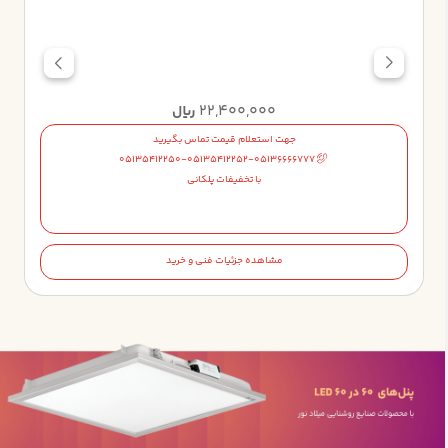
22,400,000
ریال
جهت استعلام قیمت تماس بگیرید
05135412250-05135412252-05136666777
با تخفیفات پلکانی
مشاهده جزئیات فنی و خرید