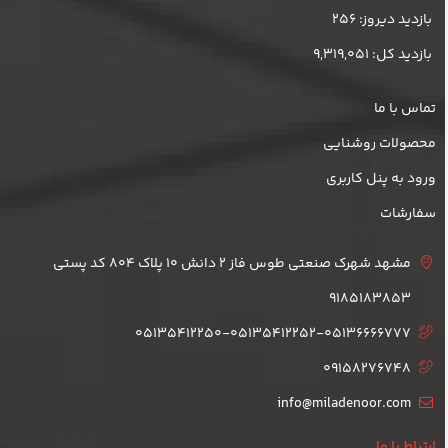
بازدید دیروز: 256
بازدید کل: 9,319,051
تماس با ما
محصولات روشنایی
ورود به پنل کاربری
سفارشات
مشهد شهرک صنعتی طوس فاز 2 دانش 10 پلاک 804 کد پستی
9185183853
05135412250-05135412252-05136666777
09158276748
info@miladenoor.com
ارتباط با ما