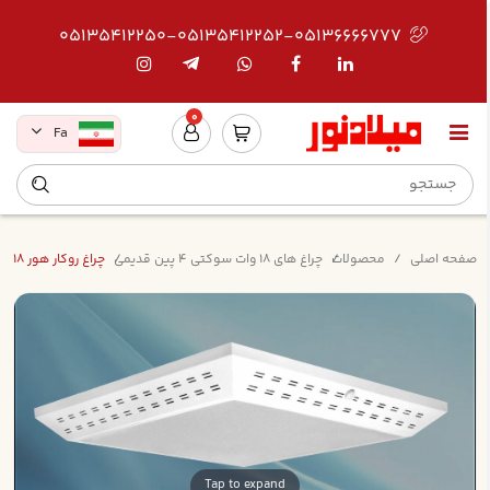
05135412250-05135412252-05136666777
0
Fa
صفحه اصلی
محصولات
چراغ های 18 وات سوکتی 4 پین قدیمی
چراغ روکار هور 18*6 ابعاد 45*45 سفيد الکترونيکي بدون لامپ
Tap to expand