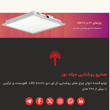
صنایع روشنایی میلاد نور
تولیدکننده انواع چراغ های روشنایی ال ای دی LED 60*60، فلورسنت و تزئینی
با بیش از 700 مدل