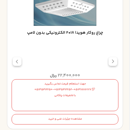
چراغ روکار هويدا 18*2 الکترونيکي بدون لامپ
22,400,000
ریال
جهت استعلام قیمت تماس بگیرید
05135412250-05135412252-05136666777
با تخفیفات پلکانی
مشاهده جزئیات فنی و خرید