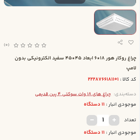
(0)
چراغ روکار هور 18*6 ابعاد 45*45 سفيد الکترونيکي بدون
لامپ
کد کالا :
2228766181101
دسته‌بندی:
چراغ های 18 وات سوکتی 4 پین قدیمی
موجودی انبار :
11 دستگاه
تعداد
موجودی انبار :
11 دستگاه