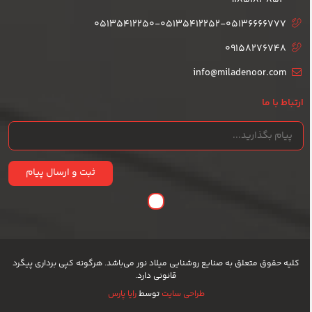
05135412250-05135412252-05136666777
09158276748
info@miladenoor.com
ارتباط با ما
ثبت و ارسال پیام
کلیه حقوق متعلق به صنایع روشنایی میلاد نور می‌باشد. هرگونه کپی برداری پیگرد
قانونی دارد.
طراحی سایت
توسط
رایا پارس