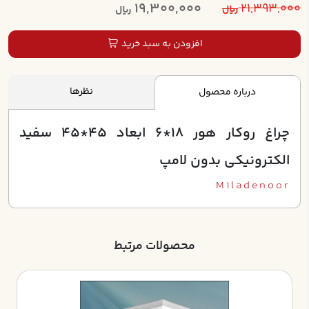
19,300,000
21,393,000
ریال
ریال
افزودن به سبد خرید
نظرها
درباره محصول
چراغ روکار هور 18*6 ابعاد 45*45 سفيد
الکترونيکي بدون لامپ
Miladenoor
محصولات مرتبط