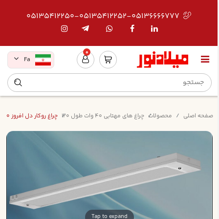
05135412250-05135412252-05136666777
0
Fa
صفحه اصلی
محصولات
چراغ های مهتابی 40 وات طول 120
چراغ روکار دل افروز 40*3 سفيد القايي با استارت اسرام بدون لامپ
Tap to expand