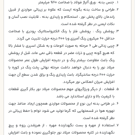
جنس بدنه : ورق آلياژ فولاد با ضخامت 60% ميليمتر
طراحي و ساخت بدنه بگونه ايست كه علاوه بر زيبائي مواردي از قبيل
راندمان بالاي پخش نور ، استحكام و پايداري بدنه ، قابليت نصب آسان و
نكات ايمني در نظر گرفته شده است.
پوشش رنگ : پوشش فلز با رنگ الكترواستاتيك پودري با ضخامت
حداقل 60 ميكرون رنگ آميزي وبا 200 درجه حرارت تثبيت مي گردد.
چربي زدائي طی 6 مرحله به صورت اتومات و به شکل اسپری با فشار بالا
که هیچ گونه چربی و ذرات مضر در قطعه باقی نمی ماند، قبل از پوشش
رنگ باعث مقاومت بيشتر رنگ و در نتيجه افزايش طول عمر محصولات
ميلاد نور را به دنبال خواهد داشت مرحله نهائي پخت رنگ در كوره با
حرارت 200 درجه سانتيگراد باعث پايداري رنگ و براق شدن سطح آن جهت
افزايش ميزان انعكاس نور ميگردد.
قطعات : از ديگر ويژگيهاي مهم محصولات ميلاد نور بكار گيري قطعات
با كيفيت بالا و داراي استاندارد مي باشد
در طراحي بدنه اين نوع از محصولات مواردي همچون ايجاد منافذ جهت
تهويه هوا در قسمتهايي كه گرما توليد مي شود توام با حفظ زيبائي در
نظر گرفته شده است.
استفاده از مهره و بست نگهدارنده مهره ، از هرزشدن رزوه و پيچ
نگهدارنده در كليه محصولات ميلاد نور جلوگيري نموده و باعث افزايش