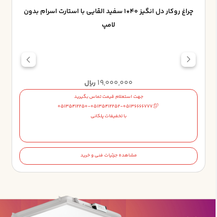
چراغ روکار دل انگيز 40*1 سفيد القايي با استارت اسرام بدون
لامپ
19,000,000
ریال
جهت استعلام قیمت تماس بگیرید
05135412250-05135412252-05136666777
با تخفیفات پلکانی
مشاهده جزئیات فنی و خرید