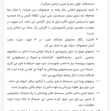
استحكام ، طول عمر و ضريب ايمني ميگردد.
كليه ترانسهاي القائي بكار رفته در محصولات اين شركت با مارك راما
(Rama) كه داراي نشان استاندارد ملي ايران VDE آلمان و CE اتحاديه
اروپا با انديكس انرژي B2 و داراي 5 سال گارانتي مي باشد .(در صورت در
خواست مشتري ترانس الكترونيكي با گارانتي يك ساله نيز امكان پذير
است)
قابليت رگلاژ محصول هنگام نصب در 4 جهت مزيت نصب
آسان محصولات ميلاد نور به شمار مي آيد.
مدلهاي فوق به دليل برخورداري از شبكه طراحي شده خاص در مكانهاي
مذهبي ، اداري ، نمايشگاهها ، كارخانجات و اصولا در محيطهايي كه
بصورت پيوسته نياز به لامپ فلورسنت دارد مورد استفاده قرار مي گيرد
. شبكه اين سري سيستمهاي روشنائي به گونه اي طراحي شده است كه
هنگام حركت از آزار چشم جلوگيري مي كند.
پيچهاي رويه اين سيستم از نوع برنجي با آبكاري نيكل كروم مي باشد .
اين نوع پيچ علاوه برزيبائي و جلوه خاص از دوام بالائي برخوردار است.
سيم كشي داخل تمامي سيستم هاي روشنائي با يك شيلنگ مخصوص
از جنس پي وي سي عبور كرده جنس اين شيلنگ تا 150 درجه حرارت
مقاومت دارد