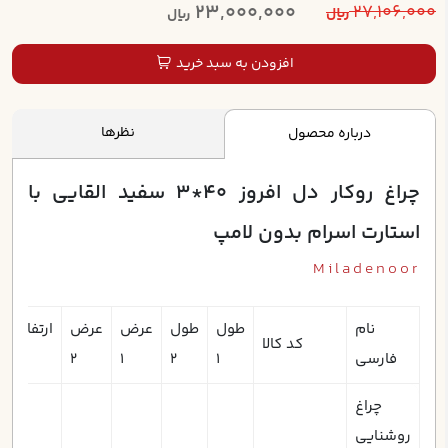
23,000,000
27,106,000
ریال
ریال
افزودن به سبد خرید
نظرها
درباره محصول
چراغ روکار دل افروز 40*3 سفيد القايي با
استارت اسرام بدون لامپ
Miladenoor
نام
طول
طول
عرض
عرض
ارتفاع
ا
کد کالا
فارسی
1
2
1
2
1
چراغ
روشنایی