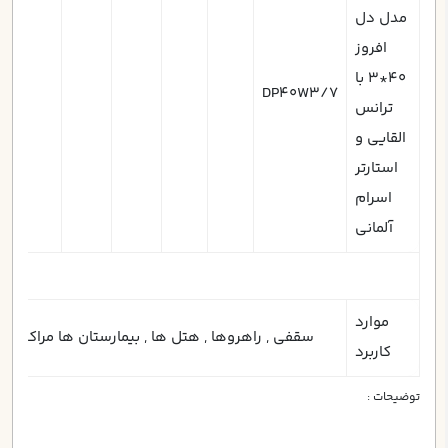
مدل دل
افروز
40*3 با
DP40W3/7
ترانس
القایی و
استارتر
اسرام
آلمانی
موارد
سقفي , راهروها , هتل ها , بيمارستان ها مراكز بهد
کاربرد
توضیحات :