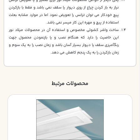
يكي ديگر از خواص محصولات ميلاد نور براي تعمير و يا تعويض ترانس
نياز به باز كردن چراغ از روي ديوار يا سقف نمي باشد و فقط با بازكردن
پيچ خودكار مي توان ترانس را تعويض نمود اما در موارد مشابه بعلت
استفاده از پيچ و مهره اين كار ميسر نمي باشد.
ساخت واشر كشوئي مخصوص و استفاده آن در محصولات ميلاد نور
اين خاصيت را دارد كه هنگام نصب و يا بازنمودن محصول جهت
رنگآميزي سقف يا ديوار بسيار آسان باشد و زمان نصب را به يك سوم و
زمان بازكردن را به يك پنجم كاهش مي دهد.
محصولات مرتبط