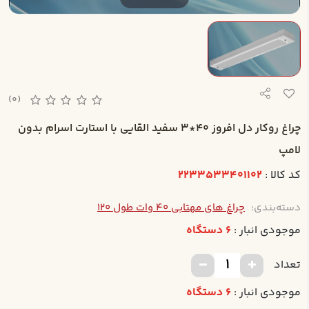
(0)
چراغ روکار دل افروز 40*3 سفيد القايي با استارت اسرام بدون
لامپ
کد کالا :
2233533401102
دسته‌بندی:
چراغ های مهتابی 40 وات طول 120
موجودی انبار :
6 دستگاه
تعداد
موجودی انبار :
6 دستگاه