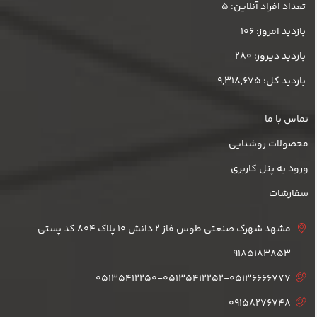
تعداد افراد آنلاین: 5
بازدید امروز: 106
بازدید دیروز: 280
بازدید کل: 9,318,675
تماس با ما
محصولات روشنایی
ورود به پنل کاربری
سفارشات
مشهد شهرک صنعتی طوس فاز 2 دانش 10 پلاک 804 کد پستی
9185183853
05135412250-05135412252-05136666777
09158276748