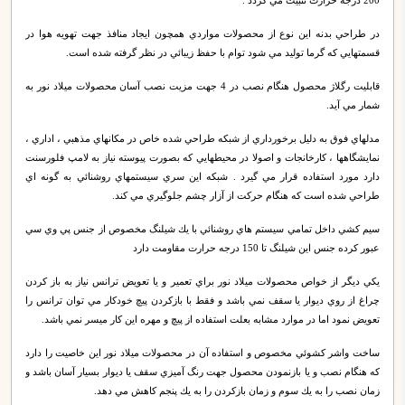
200 درجه حرارت تثبيت مي گردد .
در طراحي بدنه اين نوع از محصولات مواردي همچون ايجاد منافذ جهت تهويه هوا در
قسمتهايي كه گرما توليد مي شود توام با حفظ زيبائي در نظر گرفته شده است.
قابليت رگلاژ محصول هنگام نصب در 4 جهت مزيت نصب آسان محصولات ميلاد نور به
شمار مي آيد.
مدلهاي فوق به دليل برخورداري از شبكه طراحي شده خاص در مكانهاي مذهبي ، اداري ،
نمايشگاهها ، كارخانجات و اصولا در محيطهايي كه بصورت پيوسته نياز به لامپ فلورسنت
دارد مورد استفاده قرار مي گيرد . شبكه اين سري سيستمهاي روشنائي به گونه اي
طراحي شده است كه هنگام حركت از آزار چشم جلوگيري مي كند.
سيم كشي داخل تمامي سيستم هاي روشنائي با يك شيلنگ مخصوص از جنس پي وي سي
عبور كرده جنس اين شيلنگ تا 150 درجه حرارت مقاومت دارد
يكي ديگر از خواص محصولات ميلاد نور براي تعمير و يا تعويض ترانس نياز به باز كردن
چراغ از روي ديوار يا سقف نمي باشد و فقط با بازكردن پيچ خودكار مي توان ترانس را
تعويض نمود اما در موارد مشابه بعلت استفاده از پيچ و مهره اين كار ميسر نمي باشد.
ساخت واشر كشوئي مخصوص و استفاده آن در محصولات ميلاد نور اين خاصيت را دارد
كه هنگام نصب و يا بازنمودن محصول جهت رنگ آميزي سقف يا ديوار بسيار آسان باشد و
زمان نصب را به يك سوم و زمان بازكردن را به يك پنجم كاهش مي دهد.