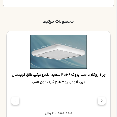
محصولات مرتبط
چراغ روکار داست پروف 36*3 سفيد الکترونيکي طلق کريستال
درب آلومينيوم فرم ثريا بدون لامپ
42,000,000
ریال