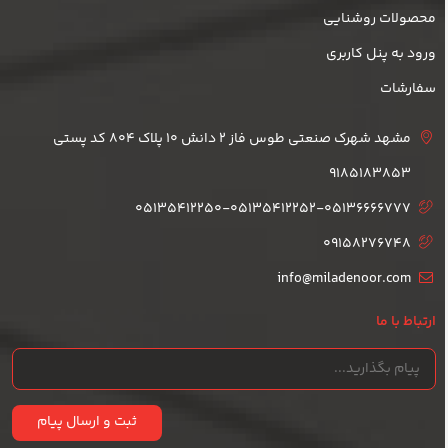
محصولات روشنایی
ورود به پنل کاربری
سفارشات
مشهد شهرک صنعتی طوس فاز 2 دانش 10 پلاک 804 کد پستی
9185183853
05135412250-05135412252-05136666777
09158276748
info@miladenoor.com
ارتباط با ما
ثبت و ارسال پیام