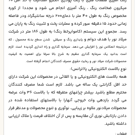
رنگ آمیزی قطعات فلزی با رنگ پودری الکترو استاتیک با حد اقل 60
میکرون ضخامت رنگ ، رنگ آمیزی انجام می شود و مجددا از کوره
مخصوص رنگ به طول 40 متر با دمای
200
در
جه سانتیگراد ودر فاصله
زمانی حدود 15 دقیقه عبور کرده و عملیات پخت و تثبیت رنگ به پایان می
رسد. مجموع این سیستم (کاموایرخط رنگ) به طول 186 متر در شرکت
میلاد نور با هدف دوام و
پايداري رنگ و صیقلی شدن سطح بدنه محصول ، که
درنتیجه انعكاس نور را افزایش می دهد. سرمایه گذاری و راه اندازی گردیده است. لازم
است بدانید یک سرمایه گذاری عظیم به شرح بالا صرفا برای اهمیت به کیفیت
محصولات شرکت میلاد نور و رعایت حقوق مصرف کنندگان انجام گرفته است.
نوع بالاست الکترونیکی یا(ترانس):
همه بالاست های الکترونیکی و یا القائی در محصولات این شرکت دارای
حد اقل گارانتی یک ساله می باشد. لازم است شما مصرف کنندگان
محترم مطلع باشید بیشتر چراغهای متفرقه که با بالاست 36 وات عرضه
می گردد بازدهی وات خروجی آنهارا با بالاستهای استفاده شده در
محصولات میلادنور علاوه بر زیبایی، نوآوری و تنوع محصولات و مدنظر قرار
دادن بازتابش نوری آن مقایسه و پس از آن اختلاف قیمت را ملاک ارزیابی
داشته باشید.
قطعات :