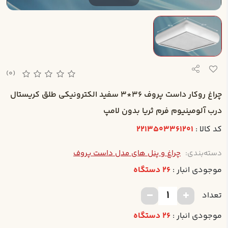
(0)
چراغ روکار داست پروف 36*3 سفيد الکترونيکي طلق کريستال
درب آلومينيوم فرم ثريا بدون لامپ
کد کالا :
2213503361201
دسته‌بندی:
چراغ و پنل های مدل داست پروف
موجودی انبار :
26 دستگاه
تعداد
موجودی انبار :
26 دستگاه