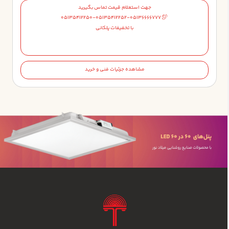
جهت استعلام قیمت تماس بگیرید
05135412250-05135412252-05136666777
با تخفیفات پلکانی
مشاهده جزئیات فنی و خرید