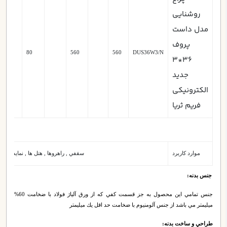
روشنایی
مدل داست
پروف
80
560
560
DUS36W3/N
36*3
جدید
الکترونیکی
فریم ثریا
موارد کاربرد
سقفي , راهروها , هتل ها , نمايشگاه ها
جنس بدنه:
جنس تمامي اين محصول به جز قسمت كفي كه از ورق آلياژ فولاد با ضخامت 60%
ميليمتر مي باشد از جنس آلومنيوم با ضخامت حد اقل يك ميليمتر
طراحي و ساخت بدنه: