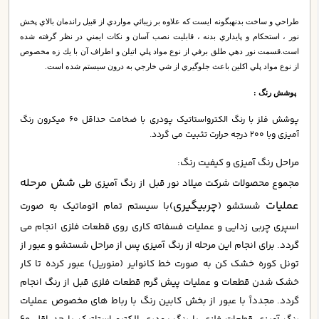
طراحي و ساخت بدنه
بگونه ايست كه علاوه بر زيبائي مواردي از قبيل راندمان بالاي پخش
نور ، استحكام و پايداري بدنه ، قابليت نصب آسان و نكات ايمني در نظر گرفته شده
است.
قسمت نور دهي طلق برفي از نوع مواد پلي اتيلن و اطراف آن با يك زه مخصوص
از نوع مواد پلي اكلين باعث جلوگيري از شي خارجي به درون سيستم شده است.
پوشش رنگ :
پوشش فلز با رنگ الكترواستاتيك پودري با ضخامت حداقل 60 ميكرون رنگ
آميزي وبا 200 درجه حرارت تثبيت مي گردد.
مراحل رنگ آمیزی و کیفیت رنگ:
شش مرحله
مجموع محصولات شرکت میلاد نور قبل از رنگ آمیزی طی
عملیات
چربیگیری
شستشو (
)با سیستم تمام اتوماتیک به صورت
اسپری چربی زدایی و عملیات فسفاته کاری روی قطعات فلزی انجام می
گردد. برای انجام این مرحله از رنگ آمیزی پس از مراحل شستشو و عبور از
تونل کوره خشک کن به صورت خط کانوایر (منوریل) عبور کرده تا کار
خشک شدن قطعات و عملیات پیش گرم قطعات فلزی قبل از رنگ انجام
گردد. مجدداً با عبور از بخش کابین رنگ با رباط های مخصوص عملیات