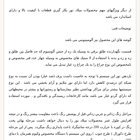
از ديگر ويژگيهاي مهم محصولات ميلاد نور بكار گيري قطعات با كيفيت بالا و داراي
استاندارد مي باشد
توضیحات فنی:
گوشه هاي اين محصول نيز آلومینيومي مي باشد
قسمت نگهدارنده طلق برفي به وسيله يك زه از جنس آلومنيوم كه حد فاصل بين طلق و
زه و زه و بدنه با استفاده از لا ستيك هاي مخصوص به وسيله چهار عدد فنر مخصوص و
نامحصوص اين نوع چراغ را به يك چراغ زد غبار تبديل مي نمايد .
بازدهي نور اين سيستم با توجه به خاصيت داست پرف (ضد غبار) بودن آن نسبت به نوع
شبكه اي درصدي كاهش دارد اما داراي نور ملايم و آرام بخشي مي باشد . اين نوع
سيستمها بيشتر براي مراكز بهداشتي نظير بيمارستانها و رستورانها و بيشتر در محيطهائي
كه داراي گردو غبار مي باشد مانند كارخانجات ريسندگي و بافندگي و... مورده استفاده
قرار مي گيرد.
مراحل زنگ زدائي و چربي زدائي قبل از پوشش رنگ باعث مقاومت بيشتر رنگ و در نتيجه
افزايش طول عمر محصولات ميلاد نور را به دنبال خواهد داشت مرحله نهائي پخت
رنگ در كوره با حرارت 200 درجه سانتيگراد باعث پايداري رنگ ميگردد. پس از اين مرحله
طرح دكورال ( طرح چوب ) روي اين سيستم با دستگاه مخصوص وكيوم همزمان با دماي