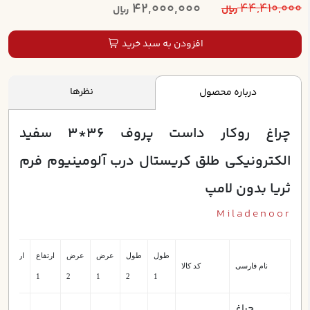
42,000,000
44,410,000
ریال
ریال
افزودن به سبد خرید
نظرها
درباره محصول
چراغ روکار داست پروف 36*3 سفيد
الکترونيکي طلق کريستال درب آلومينيوم فرم
ثريا بدون لامپ
Miladenoor
طول
طول
عرض
عرض
ارتفاع
ارتفاع
نام فارسی
کد کالا
2
1
2
1
2
1
چراغ