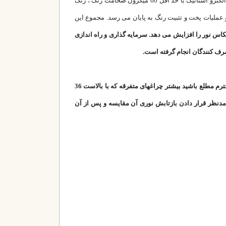
قطعات فلزی قبل از رنگ انجام گردد. مجدداً با عبور از بخش کابین رنگ با رباط های مخصوص عملیات رنگ آمیزی قطعات فلزی با رنگ پودری الکترو استاتیک با حد اقل 60 میکرون ضخامت رنگ ، رنگ
 به طول 40 متر با دمای200 درجه سانتیگراد ودر فاصله زمانی حدود 15 دقیقه عبور کرده و عملیات پخت و تثبیت رنگ به پایان می رسد. مجموع این
س نور را افزایش می دهد. سرمایه گذاری و راه اندازی
رف کنندگان انجام گرفته است.
همه بالاست های الکترونیکی و یا القائی در محصولات این شرکت دارای حد اقل گارانتی یک ساله می باشد. لازم است شما مصرف کنندگان محترم مطلع باشید بیشتر چراغهای متفرقه که با بالاست 36
 مدنظر قرار دادن بازتابش نوری آن مقایسه و پس از آن