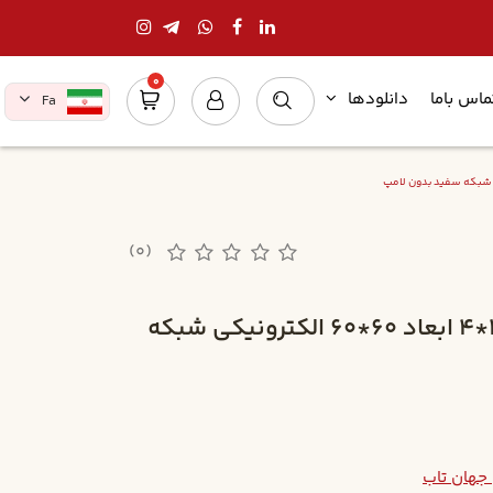
0
ماس باما
دانلودها
Fa
(0)
چراغ روکار جهان تاب 36*4 ابعاد 60*60 الکترونيکي شبکه
 جهان تاب