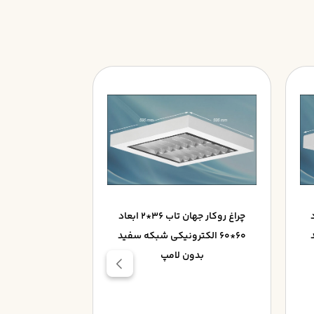
ابعاد
چراغ روکار جهان تاب 36*2 ابعاد
60*60 الکترونيکي شبکه سفيد
بدون لامپ