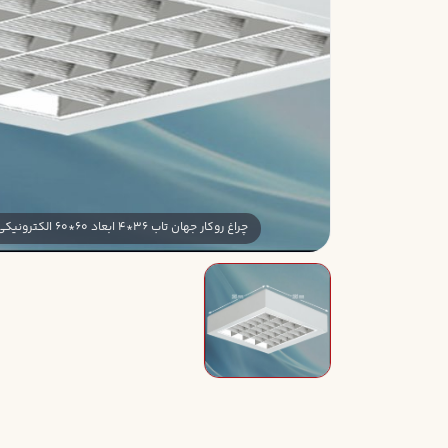
چراغ روکار جهان تاب 36*4 ابعاد 60*60 الکترونيکي شبکه سفيد بدون لامپ