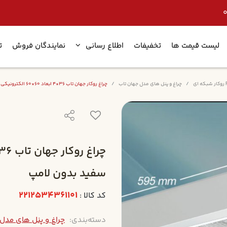
لیست قیمت ها
تخفیفات
اطلاع رسانی
نمایندگان فروش
ت
چراغ و پنل های مدل جهان تاب
چراغ روکار جهان تاب 36*4 ابعاد 60*60 الکترونيکي شبکه سفيد بدون لامپ
سفيد بدون لامپ
2212534361101
کد کالا :
دسته‌بندی:
چراغ و پنل های مدل