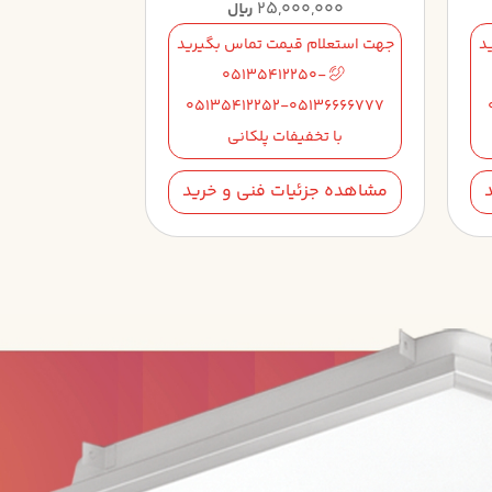
25,000,000
ریال
د
جهت استعلام قیمت تماس بگیرید
05135412250-
05135412252-05136666777
با تخفیفات پلکانی
مشاهده جزئیات فنی و خرید