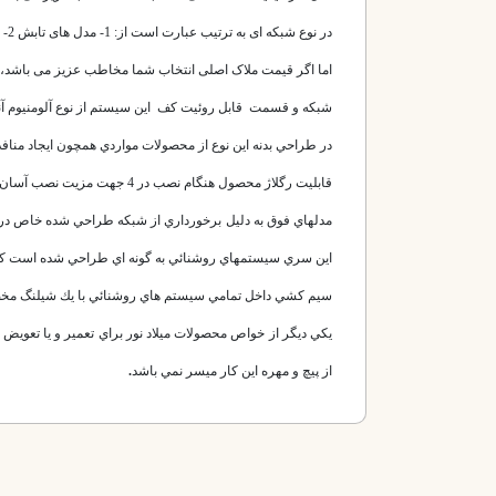
در نوع شبکه ای به ترتیب عبارت است از: 1- مدل های تابش 2- مدل های تابان شبکه آنودایز3- مدل های جهان تاب شبکه و کف آنودایز 4- مدل های جهان تاب شبکه آنودایز بدون کفی5- مدل های جهان تاب شبکه سفید.
اما اگر قیمت ملاک اصلی انتخاب شما مخاطب عزیز می باشد، در نوع شبکه ا
شبكه و قسمت قابل روئیت كف اين سيستم از نوع آلومنيوم آنودايز
در طراحي بدنه اين نوع از محصولات مواردي همچون ايجاد منافذ
قابليت رگلاژ محصول هنگام نصب در 4 جهت مزيت نصب آسان محصولات ميلاد نور به شمار مي آيد.
مدلهاي فوق به دليل برخورداري از شبكه طراحي شده خاص در مك
اين سري سيستمهاي روشنائي به گونه اي طراحي شده است كه 
سيم كشي داخل تمامي سيستم هاي روشنائي با يك شيلنگ مخصوص از جنس پي 
يكي ديگر از خواص محصولات ميلاد نور براي تعمير و يا تعويض ت
از پيچ و مهره اين كار ميسر نمي باشد
.