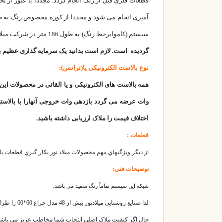
سیستم (کاموایرخط رنگ) به طول 186 متر در شرکت میلاد نور با هدف دوام و
گردیده است. لازم است بدانید یک سرمایه گذاری عظیم ب
نوع بالاست الکترونیکی یا(ترانس):
وات عرضه می گردد بازدهی وات خروجی آنهارا با بالاسته
اختلاف قیمت را ملاک ارزیابی داشته باشید.
قطعات :
از ديگر ويژگيهاي مهم محصولات ميلاد نور بكار گيري قطعات با ك
توضیحات فنی:
شبكه اين سيستم تماماً رنگ سفید مي باشد.
لذا صنایع روشنایی میلادنور بیش از 48 مدل چراغ 60*60 را طراحی نموده است.
حال اگر کیفیت ملاک اصلی انتخاب شما مخاطب عزیز می باشد