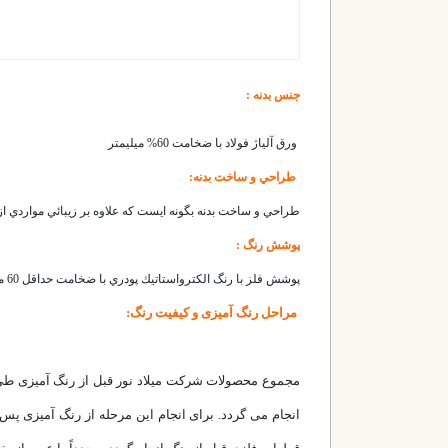
جنس بدنه :
ورق آلياژ فولاد با ضخامت 60% ميليمتر
طراحي و ساخت بدنه:
طراحي و ساخت بدنه بگونه ايست كه علاوه بر زيبائي مواردي از
پوشش رنگ :
پوشش فلز با رنگ الكترواستاتيك پودري با ضخامت حداقل 60 ميكرون رنگ آميزي وبا 200 درجه حرارت تثبيت مي گردد.
مراحل رنگ آمیزی و کیفیت رنگ:
مجموع محصولات شرکت میلاد نور قبل از رنگ آمیزی ط
انجام می گردد. برای انجام این مرحله از رنگ آمیزی 