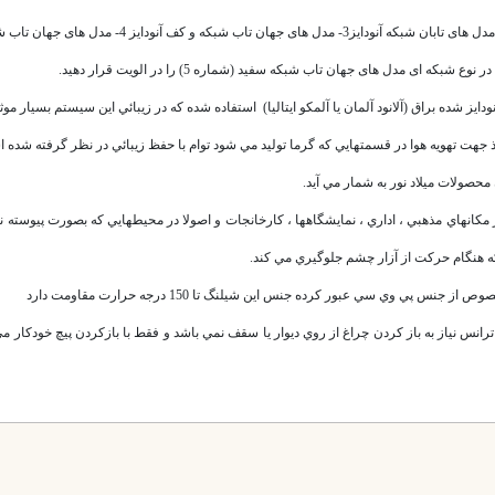
ی مدل های جهان تاب شبکه سفید (شماره 5) را در الویت قرار دهید.
 شده براق (آلانود آلمان یا آلمکو ایتالیا) استفاده شده كه در زيبائي اين سيستم بسيار موث
 جهت تهويه هوا در قسمتهايي كه گرما توليد مي شود توام با حفظ زيبائي در نظر گرفته شده 
انهاي مذهبي ، اداري ، نمايشگاهها ، كارخانجات و اصولا در محيطهايي كه بصورت پيوسته نيا
هنگام حركت از آزار چشم جلوگيري مي كند.
وي سي عبور كرده جنس اين شيلنگ تا 150 درجه حرارت مقاومت دارد
رانس نياز به باز كردن چراغ از روي ديوار يا سقف نمي باشد و فقط با بازكردن پيچ خودكار مي