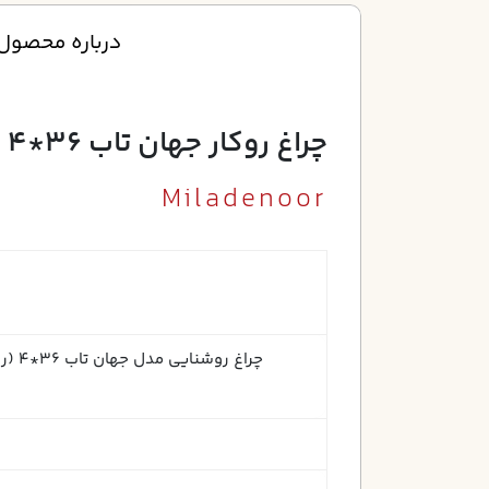
درباره محصول
چراغ روکار جهان تاب 36*4 ابعاد 60*60 الکترونيکي شبکه سفيد بدون لامپ
Miladenoor