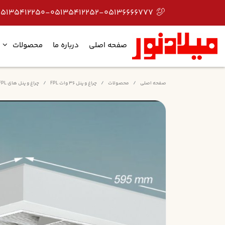
05135412250-05135412252-05136666777
صفحه اصلی
درباره ما
محصولات
صفحه اصلی
محصولات
چراغ و پنل 36 وات FPL
چراغ و پنل های FPL روکار شبکه ای