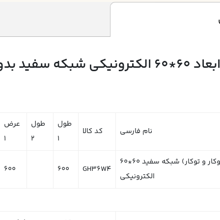
طول
طول
عرض
نام فارسی
کد کالا
1
2
1
چراغ روشنایی مدل جهان تاب 36*4 (روکار و توکار) شبکه سفید 60*60
600
600
GH36W4
الکترونیکی