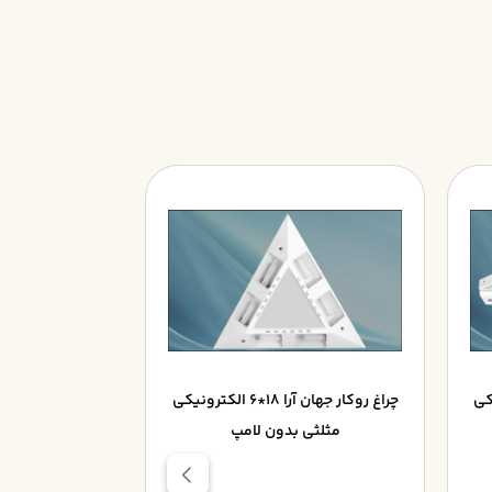
کترونيکي
چراغ روکار جهان آرا 18*6 الکترونيکي
مثلثي بدون لامپ
قديمي 