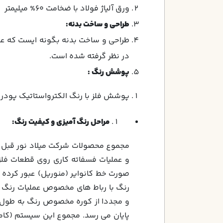
ورق آلياژ فولاد با ضخامت 60% ميليمتر
طراحي و ساخت بدنه:
طراحي و ساخت بدنه بگونه ايست كه علاوه
در نظر گرفته شده است.
پوشش رنگ :
پوشش فلز با رنگ الكترواستاتيك پودري با ضخامت حداقل 60 ميكرون رنگ آميز
مراحل رنگ آمیزی و کیفیت رنگ
:
مجموع محصولات شرکت میلاد نور قبل ا
و عملیات فسفاته کاری روی قطعات فلزی
صورت خط کانوایر (منوریل) عبور کرده 
پایان می رسد. مجموع این سیستم (کاموایرخط رنگ) به طول 186 مت