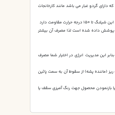
كه داراي گردو غبار مي باشد مانند كارخانجات
ارت مقاومت دارد
ق پوشش داده شده است لذا مصرف آن بيشتر
 الي 40 وات كم مصرف استفاده نمود . بنابر اين مديريت انرژي در اختيار شما مصرف
يز (ماننده پشه) از سقوط آن به سمت پائين
ا بازنمودن محصول جهت رنگ آميزي سقف يا