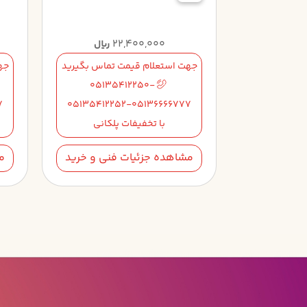
22,400,000
2
ریال
ریال
تماس بگیرید
جهت استعلام قیمت تماس بگیرید
جه
05135412250-
05135
7
05135412252-05136666777
051354122
لکانی
با تخفیفات پلکانی
فنی و خرید
مشاهده جزئیات فنی و خرید
م