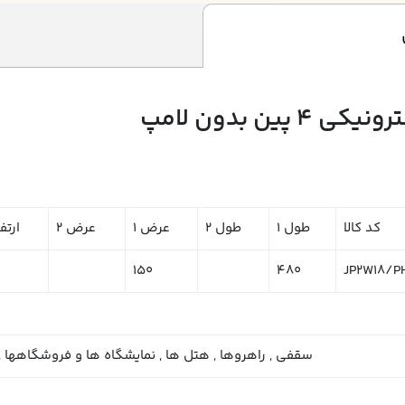
کد کالا
طول 1
طول 2
عرض 1
عرض 2
ارتفا
150
480
JP2W18/P
سقفي , راهروها , هتل ها , نمايشگاه ها و فروشگاهها , ب