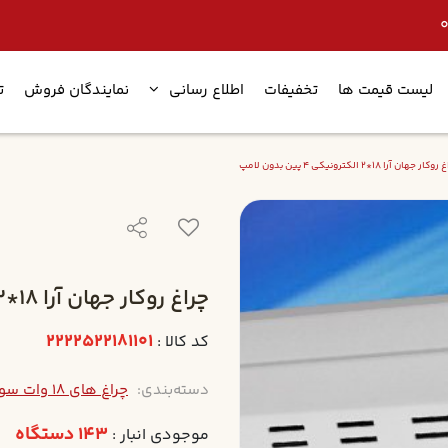
لیست قیمت ها
تخفیفات
اطلاع رسانی
نمایندگان فروش
ت
ار جهان آرا 18*2 الکترونيکي 4 پين بدون لامپ
چراغ روکار جهان آرا 18*2 الکترونيکي 4 پين بدون لامپ
2222522181101
کد کالا :
دسته‌بندی:
چراغ های 18 وات سوکتی 4 پین قدیمی
143 دستگاه
موجودی انبار :