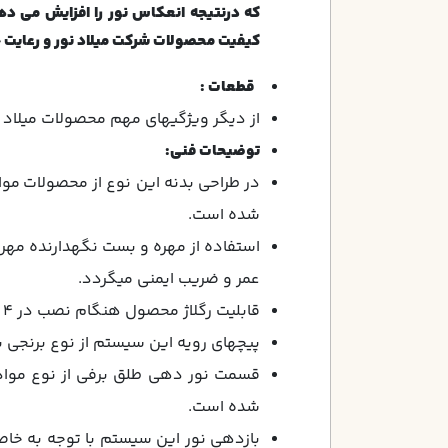
که درنتیجه انعكاس نور را افزایش می دهد
کیفیت محصولات شرکت میلاد نور و رعایت 
قطعات :
از ديگر ويژگيهاي مهم محصولات ميلاد نو
توضیحات فنی:
در طراحي بدنه اين نوع از محصولات موا
شده است.
استفاده از مهره و بست نگهدارنده مهره
عمر و ضريب ايمني ميگردد.
قابليت رگلاژ محصول هنگام نصب در 4 جهت مزيت نصب آسان محصولات ميلاد نور به شمار مي آيد.
پيچهاي رويه اين سيستم از نوع برنجي با
قسمت نور دهي طلق برفي از نوع مواد 
شده است.
بازدهي نور اين سيستم با توجه به خاص