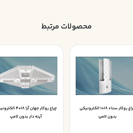
محصولات مرتبط
چراغ روکار سناء 18*1 الکترونيکي
چراغ روکار جهان آرا 18*4 ال
بدون لامپ
آينه دار بدون لامپ