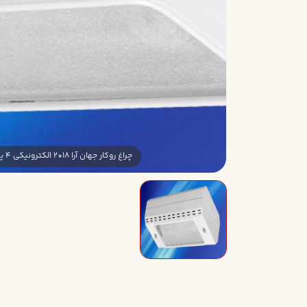
چراغ روکار جهان آرا 18*2 الکترونيکي 4 پين بدون لامپ