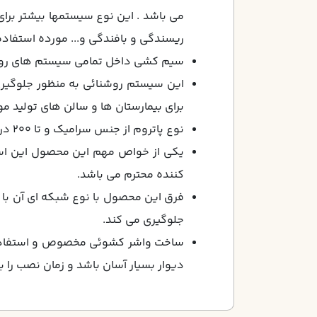
مي باشد . اين نوع سيستمها بيشتر براي 
ريسندگي و بافندگي و... مورده استفاده 
سيم كشي داخل تمامي سيستم هاي روشنائي با 
اين سيستم روشنائي به منظور جلوگير
براي بيمارستان ها و سالن هاي توليد مو
نوع پاتروم از جنس سراميك و تا 200 درجه حرارت مقاومت دارد.
كننده محترم مي باشد.
فرق اين محصول با نوع شبكه اي آن با 
جلوگيري مي كند.
ساخت واشر كشوئي مخصوص و استفاده آ
ديوار بسيار آسان باشد و زمان نصب را