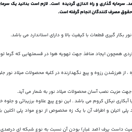
. سرمایه گذاری و راه اندازی گردیده است. لازم است بدانید یک سرمای
حقوق مصرف کنندگان انجام گرفته است.
ر بكار گيري قطعات با كيفيت بالا و داراي استاندارد مي باشد.
ردي همچون ايجاد منافذ جهت تهويه هوا در قسمتهايي كه گرما تولي
 ، از هرزشدن رزوه و پيچ نگهدارنده در كليه محصولات ميلاد نور ج
 آبكاري نيكل كروم مي باشد . اين نوع پيچ علاوه برزيبائي و جلوه خا
پلي اتيلن و اطراف آن با يك زه مخصوص از نوع مواد پلي اكلين 
يت داست پرف (ضد غبار) بودن آن نسبت به نوع شبكه اي درصدي كا