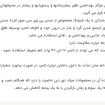
مراكز بهداشتي نظير بيمارستانها و رستورانها و بيشتر در محيطهائي 
قرار مي گيرد.
يك شيلنگ مخصوص از جنس پي وي سي عبور كرده جنس اين شيلنگ تا 150 درجه حر
ي ازجمع شدن گرد و غبار در درون خود و اطراف لامپ بوسيله طل
اد غذايي و بهداشتي و... قابل استفاده مي باشد.
يكي از خواص مهم اين محصول اين است كه مي تواند از لامپ 10
نام مدل جذاب به دليل داشتن حرارت لامپ در صورت برخورد حشرات ر
ن در محصولات ميلاد نور اين خاصيت را دارد كه هنگام نصب و ي
 به يك سوم و زمان بازكردن را به يك پنجم كاهش مي دهد.