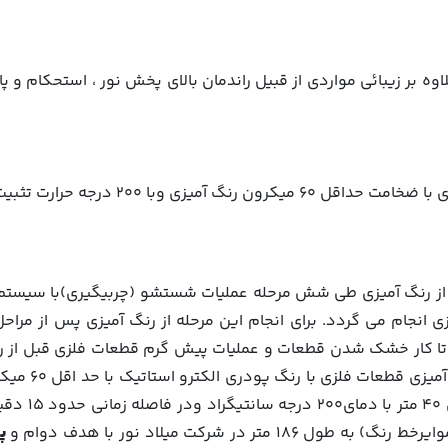
 بر زيبائي مواردي از قبيل راندمان بالاي پخش نور ، استحكام و پا
ي وبا 200 درجه حرارت تثبيت مي گردد.
ز رنگ آمیزی طی شش مرحله عملیات شستشو (چربیگیری)با سیستم 
 انجام می گردد. برای انجام این مرحله از رنگ آمیزی پس از مر
تا کار خشک شدن قطعات و عملیات پیش گرم قطعات فلزی قبل از رنگ 
رنگ با رباط 
و مجددا از ک
ر در شرکت میلاد نور با هدف دوام و
پا