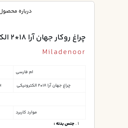
درباره محصول
چراغ روکار جهان آرا 18*2 الکترونيکي 4 پين بدون لامپ
Miladenoor
ام فارسی
چراغ جهان آرا 18*2 الکترونيکي
H
موارد کاربرد
جنس بدنه :