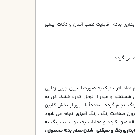
يداري بدنه ، قابليت نصب آسان و نكات ايمني
تمام اتوماتیک به صورت اسپری چربی زدایی
احل شستشو و عبور از تونل کوره خشک کن به
انجام گردد. مجدداً با عبور از بخش کابین
های مخصوص عملیات رنگ آمیزی قطعات فلزی با رنگ پودری الکترو استاتیک با حد اقل 60 میکرون ضخامت رنگ ، رنگ آمیزی انجام می شود
وره مخصوص رنگ به طول 40 متر با دمای200 درجه سانتیگراد ودر فاصله زمانی حدود 15 دقیقه عبور کرده و عملیات پخت و تثبیت رنگ به
يداري رنگ و صیقلی شدن سطح بدنه محصول ،