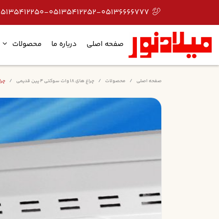
05135412250-05135412252-05136666777
صفحه اصلی
درباره ما
محصولات
صفحه اصلی
محصولات
چراغ های 18 وات سوکتی 4 پین قدیمی
چراغ روک