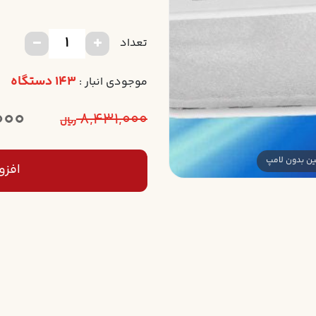
تعداد
143 دستگاه
موجودی انبار :
000
8,431,000
ریال
افزو