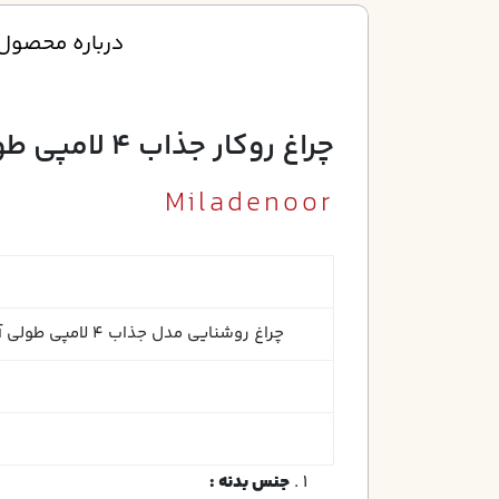
درباره محصول
چراغ روکار جذاب 4 لامپي طولي رفلکس آنودايز پاترومي بدون لامپ
Miladenoor
چراغ روشنایی مدل جذاب 4 لامپي طولي آنودایز پاترومی
جنس بدنه :