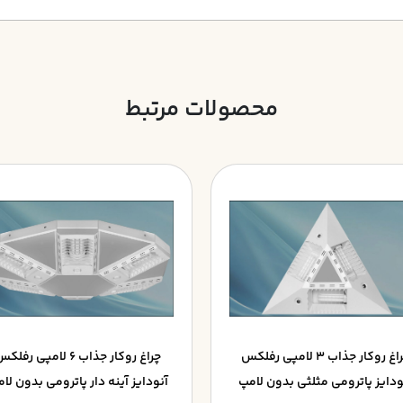
محصولات مرتبط
چراغ روکار جذاب 3 لامپي رفلکس
چراغ روکار جذاب 6 لامپي رفل
ودايز پاترومي مثلثي بدون لامپ
آنودايز آينه دار پاترومي بدون لا