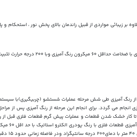
 بر زيبائي مواردي از قبيل راندمان بالاي پخش نور ، استحكام و پا
ي وبا 200 درجه حرارت تثبيت مي گردد.
ز رنگ آمیزی طی شش مرحله عملیات شستشو (چربیگیری)با سیستم 
 انجام می گردد. برای انجام این مرحله از رنگ آمیزی پس از مر
تا کار خشک شدن قطعات و عملیات پیش گرم قطعات فلزی قبل از رنگ 
رنگ با رباط 
و مجددا از ک