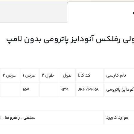
نام فارسی
کد کالا
طول 1
طول 2
عرض 1
عرض 2
150
930
JR4/PHRA
موارد کاربرد
سقفي , راهروها , اد