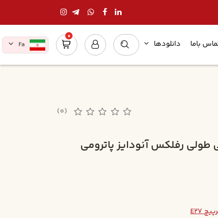
0
ماس باما
دانلودها
Fa
(0)
کار جذاب 4 لامپي طولي رفلکس آنودايز پاترومي
چ E27