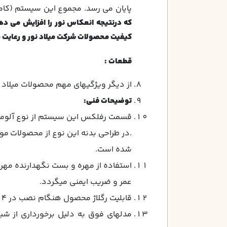
پایان می رسد. مجموع این سیستم (کاموایرخط رنگ) به طول 186 مت
که درنتیجه انعكاس نور را افزایش می دهد
کیفیت محصولات شرکت میلاد نور و رعایت 
قطعات :
از ديگر ويژگيهاي مهم محصولات ميلاد نو
توضیحات فنی:
قسمت رفلكس اين سيستم از نوع آلومنيوم
.در طراحي بدنه اين نوع از محصولات مو
شده است.
استفاده از مهره و بست نگهدارنده مهره
عمر و ضريب ايمني ميگردد.
قابليت رگلاژ محصول هنگام نصب در 4 جهت مزيت نصب آسان محصولات ميلاد نور به شمار مي آيد.
مدلهاي فوق به دليل برخورداري از شب