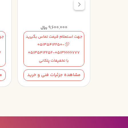
9,600,000
1
ریال
ریال
تماس بگیرید
جهت استعلام قیمت تماس بگیرید
جه
05135412250-
05135
7
05135412252-05136666777
051354122
لکانی
با تخفیفات پلکانی
فنی و خرید
مشاهده جزئیات فنی و خرید
م