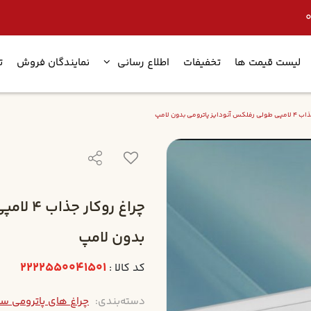
لیست قیمت ها
تخفیفات
اطلاع رسانی
نمایندگان فروش
ت
پاترومي بدون لامپ
چراغ رو
بدون لامپ
2222550041501
کد کالا :
دسته‌بندی:
چراغ های پاترومی سرپی