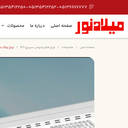
05135412250-05135412252-05136666777
صفحه اصلی
درباره ما
محصولات
صفحه اصلی
محصولات
چراغ های پاترومی سرپیچ E27
چراغ روکار جذاب 4 لامپي طولي رفلکس آنودايز 