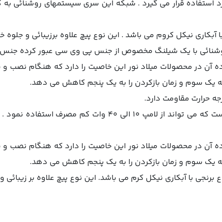
رد استفاده قرار مي گيرد . شبكه اين سري سيستمهاي روشنائي به
 آبكاري نيكل كروم مي باشد . اين نوع پيچ علاوه برزيبائي و جلوه خا
يك شيلنگ مخصوص از جنس پي وي سي عبور كرده جنس اين شيلنگ تا 150 درجه حر
ن در محصولات ميلاد نور اين خاصيت را دارد كه هنگام نصب و ي
 به يك سوم و زمان بازكردن را به يك پنجم كاهش مي دهد.
يكي از خواص مهم اين محصول اين است كه مي تواند از لامپ 10
ن در محصولات ميلاد نور اين خاصيت را دارد كه هنگام نصب و ي
 به يك سوم و زمان بازكردن را به يك پنجم كاهش مي دهد.
برنجي با آبكاري نيكل كرم مي باشد. اين نوع پيچ علاوه بر زيبائي و 