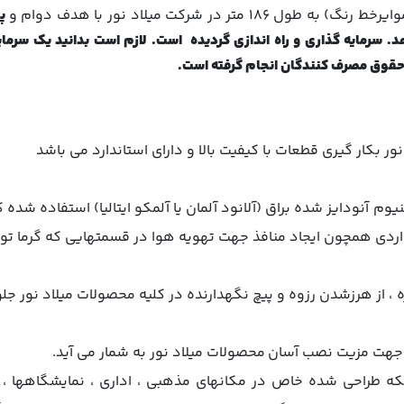
ر در شرکت میلاد نور با هدف دوام و
پا
. سرمایه گذاری و راه اندازی گردیده است. لازم است بدانید یک سرمای
حقوق مصرف کنندگان انجام گرفته است.
ر بكار گيري قطعات با كيفيت بالا و داراي استاندارد مي باشد
 آنودايز شده براق (آلانود آلمان یا آلمکو ایتالیا) استفاده شده 
اردي همچون ايجاد منافذ جهت تهويه هوا در قسمتهايي كه گرما تولي
 ، از هرزشدن رزوه و پيچ نگهدارنده در كليه محصولات ميلاد نور ج
كه طراحي شده خاص در مكانهاي مذهبي ، اداري ، نمايشگاهها ، 