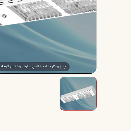
چراغ روکار جذاب 4 لامپي طولي رفلکس آنودايز پاترومي بدون لامپ