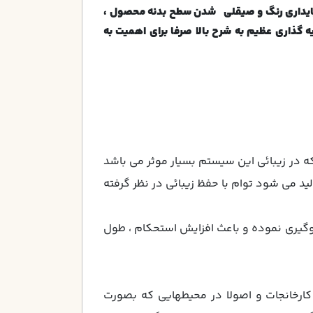
يداري رنگ و صیقلی شدن سطح بدنه محصول ،
ه گذاری عظیم به شرح بالا صرفا برای اهمیت به
كه در زيبائي اين سيستم بسيار موثر مي باشد
د مي شود توام با حفظ زيبائي در نظر گرفته
لوگيري نموده و باعث افزايش استحكام ، طول
كارخانجات و اصولا در محيطهايي كه بصورت