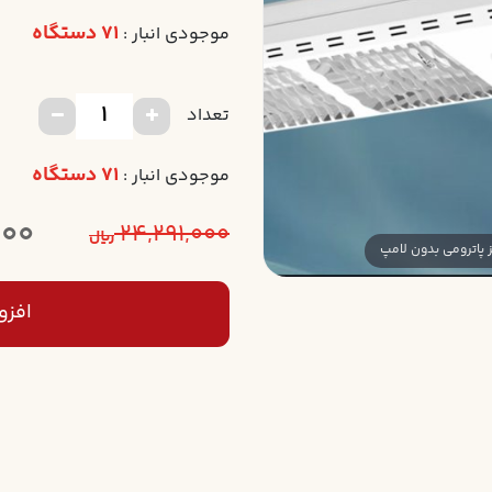
71 دستگاه
موجودی انبار :
تعداد
71 دستگاه
موجودی انبار :
000
24,291,000
ریال
افزو