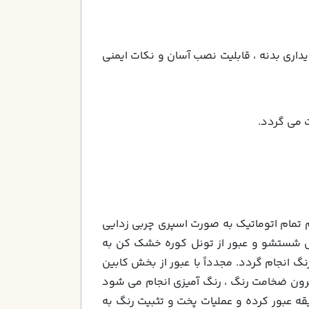
يداري بدنه ، قابليت نصب آسان و نكات ايمني
تمام اتوماتیک به صورت اسپری چربی زدایی
احل شستشو و عبور از تونل کوره خشک کن به
انجام گردد. مجدداً با عبور از بخش کابین
های مخصوص عملیات رنگ آمیزی قطعات فلزی با رنگ پودری الکترو استاتیک با حد اقل 60 میکرون ضخامت رنگ ، رنگ آمیزی انجام می شود
وره مخصوص رنگ به طول 40 متر با دمای200 درجه سانتیگراد ودر فاصله زمانی حدود 15 دقیقه عبور کرده و عملیات پخت و تثبیت رنگ به