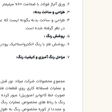
ورق آلياژ فولاد با ضخامت 60% ميليمتر
طراحي و ساخت بدنه:
طراحی و ساخت بدنه بگونه ايست كه علاوه
در نظر گرفته شده است.
پوشش رنگ :
پوشش فلز با رنگ الكترواستاتيك پودري با ضخامت حداقل 60 ميكرون رنگ آميز
مراحل رنگ آمیزی و کیفیت رنگ
:
مجموع محصولات شرکت میلاد نور قبل ا
و عملیات فسفاته کاری روی قطعات فلزی
صورت خط کانوایر (منوریل) عبور کرده 