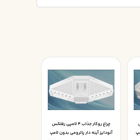
کس
چراغ روکار جذاب 4 لامپي رفلکس
مپ
آنودايز آينه دار پاترومي بدون لامپ
رفلکس آنودايز 