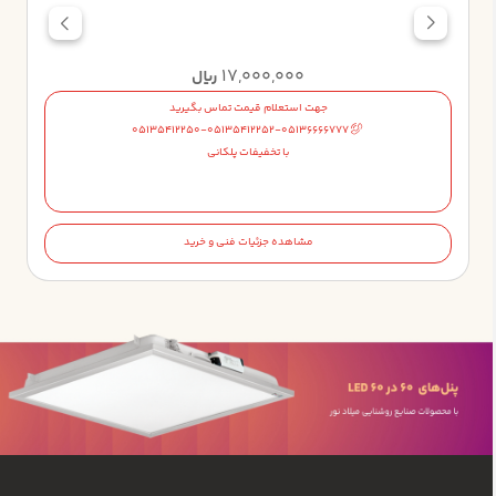
17,000,000
ریال
جهت استعلام قیمت تماس بگیرید
05135412250-05135412252-05136666777
با تخفیفات پلکانی
مشاهده جزئیات فنی و خرید