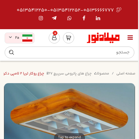
05135412250-05135412252-05136666777
0
Fa
صفحه اصلی
محصولات
چراغ های پاترومی سرپیچ E27
چراغ روکار ثريا 2 لامپي دکورال کامل آنودايز پاترومي بدون لامپ
Tap to expand