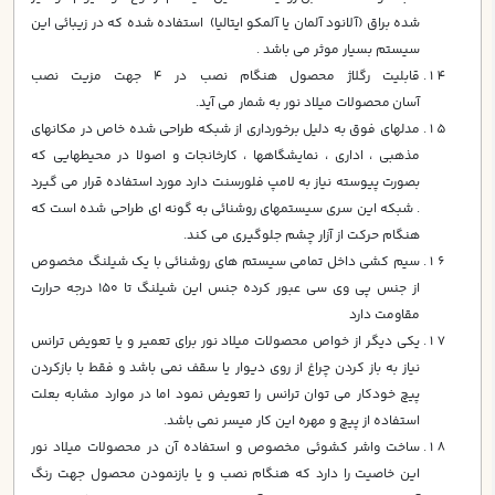
شده براق (آلانود آلمان یا آلمکو ایتالیا) استفاده شده كه در زيبائي اين
سيستم بسيار موثر مي باشد .
قابليت رگلاژ محصول هنگام نصب در 4 جهت مزيت نصب
آسان محصولات ميلاد نور به شمار مي آيد.
مدلهاي فوق به دليل برخورداري از شبكه طراحي شده خاص در مكانهاي
مذهبي ، اداري ، نمايشگاهها ، كارخانجات و اصولا در محيطهايي كه
بصورت پيوسته نياز به لامپ فلورسنت دارد مورد استفاده قرار مي گيرد
. شبكه اين سري سيستمهاي روشنائي به گونه اي طراحي شده است كه
هنگام حركت از آزار چشم جلوگيري مي كند.
سيم كشي داخل تمامي سيستم هاي روشنائي با يك شيلنگ مخصوص
از جنس پي وي سي عبور كرده جنس اين شيلنگ تا 150 درجه حرارت
مقاومت دارد
يكي ديگر از خواص محصولات ميلاد نور براي تعمير و يا تعويض ترانس
نياز به باز كردن چراغ از روي ديوار يا سقف نمي باشد و فقط با بازكردن
پيچ خودكار مي توان ترانس را تعويض نمود اما در موارد مشابه بعلت
استفاده از پيچ و مهره اين كار ميسر نمي باشد.
ساخت واشر كشوئي مخصوص و استفاده آن در محصولات ميلاد نور
اين خاصيت را دارد كه هنگام نصب و يا بازنمودن محصول جهت رنگ