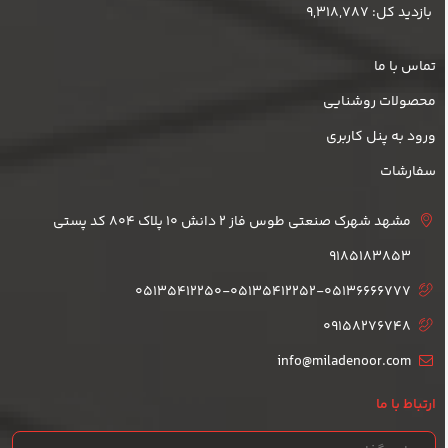
بازدید کل: 9,318,787
تماس با ما
محصولات روشنایی
ورود به پنل کاربری
سفارشات
مشهد شهرک صنعتی طوس فاز 2 دانش 10 پلاک 804 کد پستی
9185183853
05135412250-05135412252-05136666777
09158276748
info@miladenoor.com
ارتباط با ما