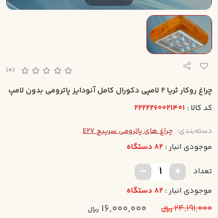
(0)
چراغ روکار ثريا 2 لامپي دکورال کامل آنودايز پاترومي بدون لامپ
کد کالا :
2222260021401
دسته‌بندی:
چراغ های پاترومی سرپیچ E27
موجودی انبار :
82 دستگاه
تعداد
موجودی انبار :
82 دستگاه
16,000,000
24,191,000
ریال
ریال