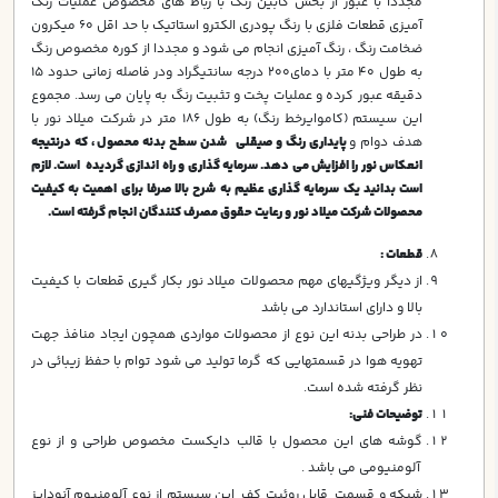
مجدداً با عبور از بخش کابین رنگ با رباط های مخصوص عملیات رنگ
آمیزی قطعات فلزی با رنگ پودری الکترو استاتیک با حد اقل 60 میکرون
ضخامت رنگ ، رنگ آمیزی انجام می شود و مجددا از کوره مخصوص رنگ
به طول 40 متر با دمای200 درجه سانتیگراد ودر فاصله زمانی حدود 15
دقیقه عبور کرده و عملیات پخت و تثبیت رنگ به پایان می رسد. مجموع
این سیستم (کاموایرخط رنگ) به طول 186 متر در شرکت میلاد نور با
هدف دوام و
پايداري رنگ و صیقلی شدن سطح بدنه محصول ، که درنتیجه
انعكاس نور را افزایش می دهد. سرمایه گذاری و راه اندازی گردیده است. لازم
است بدانید یک سرمایه گذاری عظیم به شرح بالا صرفا برای اهمیت به کیفیت
محصولات شرکت میلاد نور و رعایت حقوق مصرف کنندگان انجام گرفته است.
قطعات :
از ديگر ويژگيهاي مهم محصولات ميلاد نور بكار گيري قطعات با كيفيت
بالا و داراي استاندارد مي باشد
در طراحي بدنه اين نوع از محصولات مواردي همچون ايجاد منافذ جهت
تهويه هوا در قسمتهايي كه گرما توليد مي شود توام با حفظ زيبائي در
نظر گرفته شده است.
توضیحات فنی:
گوشه هاي اين محصول با قالب دایکست مخصوص طراحی و از نوع
آلومنيومي مي باشد .
شبكه و قسمت قابل روئیت كف اين سيستم از نوع آلومنيوم آنودايز