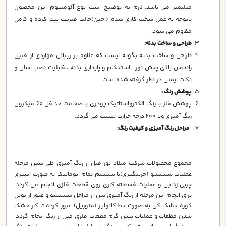
ميليمتر می باشد. لازم به توضیح است نوع آلومنیوم این مجصول
بانوجه به عمل سخت کاری شده (اجین)حالت فنریت پیدا کرده و کامل
مقاوم می شود .
طراحي و ساخت بدنه:
طراحي و ساخت بدنه بگونه ايست كه علاوه بر زيبائي مواردي از قبيل
راندمان بالاي پخش نور ، استحكام و پايداري بدنه ، قابليت نصب آسان و
نكات ايمني در نظر گرفته شده است.
پوشش رنگ :
پوشش فلز با رنگ الكترواستاتيك پودري با ضخامت حداقل 60 ميكرون
رنگ آميزي وبا 200 درجه حرارت تثبيت مي گردد.
مراحل رنگ آمیزی و کیفیت رنگ
:
مجموع محصولات شرکت میلاد نور قبل از رنگ آمیزی طی شش مرحله
عملیات شستشو (چربیگیری)با سیستم تمام اتوماتیک به صورت اسپری
چربی زدایی و عملیات فسفاته کاری روی قطعات فلزی انجام می گردد.
برای انجام این مرحله از رنگ آمیزی پس از مراحل شستشو و عبور از تونل
کوره خشک کن به صورت خط کانوایر (منوریل) عبور کرده تا کار خشک
شدن قطعات و عملیات پیش گرم قطعات فلزی قبل از رنگ انجام گردد.