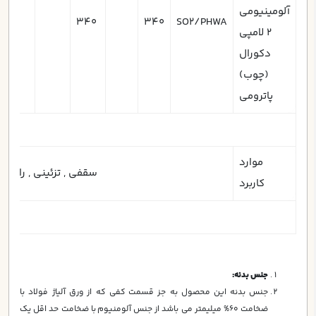
آلومینیومی
80
340
340
SO2/PHWA
2 لامپي
دكورال
(چوب)
پاترومی
موارد
سقفي , تزئینی , راهروها
کاربرد
جنس بدنه:
جنس بدنه اين محصول به جز قسمت كفي كه از ورق آلياژ فولاد با
ضخامت 60% ميليمتر مي باشد از جنس آلومنيوم با ضخامت حد اقل يك