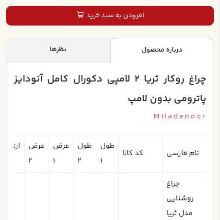
افزودن به سبد خرید
نظرها
درباره محصول
چراغ روکار ثريا 2 لامپي دکورال کامل آنودايز
پاترومي بدون لامپ
Miladenoor
طول
طول
عرض
عرض
ارتفاع
نام فارسی
کد کالا
1
2
1
2
1
چراغ
روشنایی
مدل ثريا