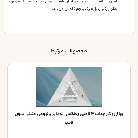
آميزي سقف يا ديوار بسيار آسان باشد و زمان نصب را به يك سوم و
زمان بازكردن را به يك پنجم كاهش مي دهد.
محصولات مرتبط
چراغ روکار جذاب 3 لامپي رفلکس آنودايز پاترومي مثلثي بدون
لامپ