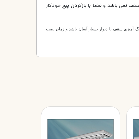
ا سقف نمي باشد و فقط با بازكردن پيچ خودكار
گ آميزي سقف يا ديوار بسيار آسان باشد و زمان نصب