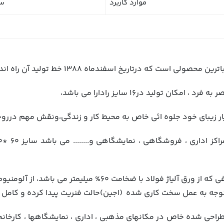
موارد کاربرد
سق
5- جنس تمامي اين محصول به جز قسمت كفي كه از ورق آلياژ فول
وجه به عمل سخت کاری شده (اجین)حالت فنریت پیدا کرده و کامل 
طراحي شده خاص در مكانهاي مذهبي ، اداري ، نمايشگاهها ، كارخا