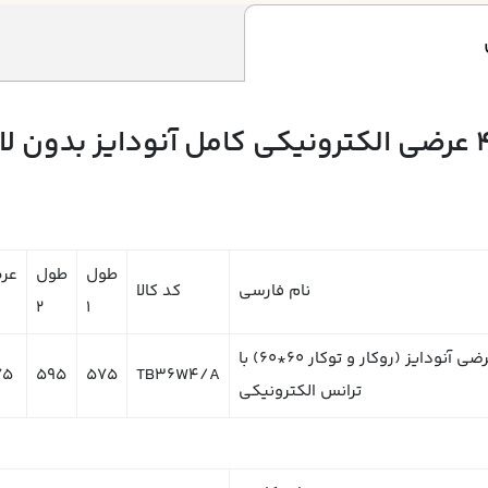
طول
طول
عر
نام فارسی
کد کالا
2
1
چراغ روشنایی مدل تابش آلومینیومی 36*4 عرضی آنودایز (روکار و توکار 60*60) با
75
595
575
TB36W4/A
ترانس الکترونیکی