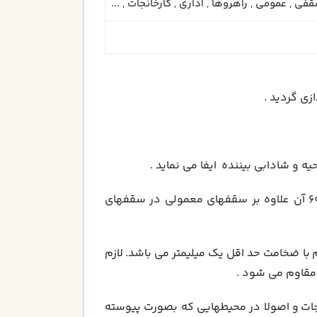
في , عمومی , راهروها , اداری , کارخانجات , ...
4- اين سيستم روشنائي قابل استفاده در مراكز اداري ، فروشگاهي ، نمايشگاهي و........ مي باشد سايز 60 *60 آن علاوه بر سقفهاي معمولي در سقفهاي
اد با ضخامت 60% ميليمتر مي باشد، از آلومنيوم با ضخامت حد اقل يك ميليمتر می باشد. لازم
مقاوم می شود .
نجات و اصولا در محيطهايي كه بصورت پيوسته