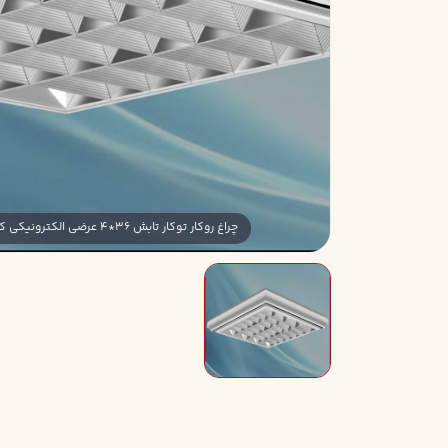
چراغ روکار توکار تابش 36*4 عرضي الکترونيکي کامل آنودايز بدون لامپ