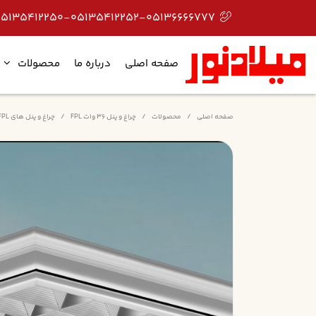
05135412250-05135412252-05136666777
صفحه اصلی
درباره ما
محصولات
صفحه اصلی
محصولات
چراغ و پنل 36 وات FPL
چراغ و پنل های FPL روکار شبکه ای