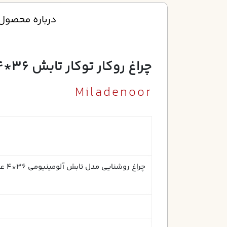
درباره محصول
چراغ روکار توکار تابش 36*4 عرضي الکترونيکي کامل آنودايز بدون لامپ
Miladenoor