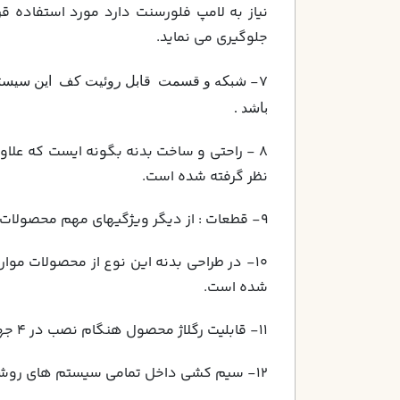
نياز به لامپ فلورسنت دارد مورد استفاده 
جلوگيري مي نمايد.
7-
شبكه و قسمت قابل روئیت كف اين سيستم از نو
باشد .
8 - راحتي و ساخت بدنه بگونه ايست كه علاوه 
نظر گرفته شده است.
9- قطعات : از ديگر ويژگيهاي مهم محصولات ميلاد نور بكار گيري قطعات با كيفيت بالا و داراي استاندارد مي باشد
10- در طراحي بدنه اين نوع از محصولات مو
شده است.
11- قابليت رگلاژ محصول هنگام نصب در 4 جهت مزيت نصب آسان محصولات ميلاد نور به شمار مي آيد.
12- سيم كشي داخل تمامي سيستم هاي روشنائي با يك شيلنگ مخصوص از جنس پي وي سي عبور كرده جنس اين شيلنگ تا 150 درجه حرارت مقاومت دارد