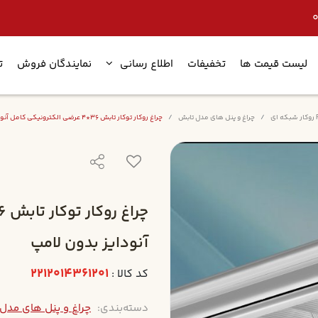
لیست قیمت ها
تخفیفات
اطلاع رسانی
نمایندگان فروش
ت
چراغ و پنل های مدل تابش
چراغ روکار توکار تابش 36*4 عرضي الکترونيکي کامل آنودايز بدون لامپ
آنودايز بدون لامپ
2212014361201
کد کالا :
دسته‌بندی:
چراغ و پنل های مدل