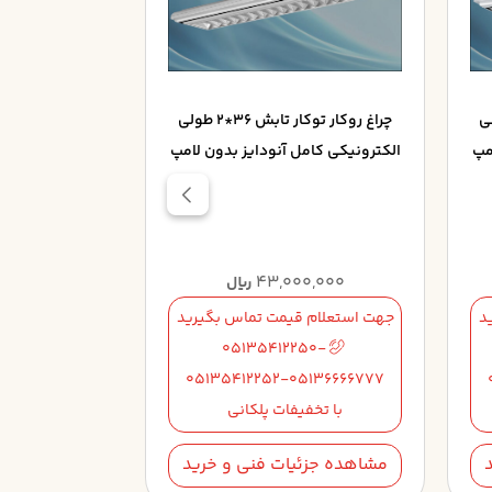
 36*2 عرضي
چراغ روکار توکار تابش 36*2 طولي
مپ
الکترونيکي کامل آنودايز بدون لامپ
الکترونيکي کامل
0,000
43,000,000
ریال
د
جهت استعلام قیمت تماس بگیرید
جهت استعلام 
50-
05135412250-
5136666777
05135412252-05136666777
با تخفیفات پلکانی
با تخف
مشاهده جزئیات فنی و خرید
مشاهده جزئی