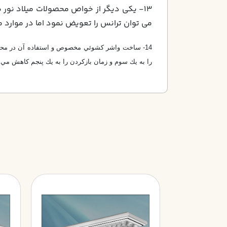
13- يكي ديگر از خواص محصولات ميلاد نور ب
مي توان ترانس را تعويض نمود اما در موارد م
14- ساخت واشر كشوئي مخصوص و استفاده آن در محصو
را به يك سوم و زمان بازكردن را به يك پنجم كاهش مي 