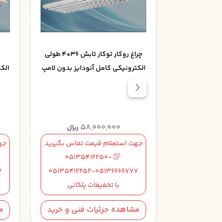
چراغ روکار توکار تابش 36*2 ابعاد
چراغ روکار توکار تابش 36*4 طولي
کي کامل آنودايز
الکترونيکي کامل آنودايز بدون لامپ
الک
مپ
58,000,000
5
ریال
ریال
تماس بگیرید
جهت استعلام قیمت تماس بگیرید
جه
05135412250-
05135
7
05135412252-05136666777
051354122
لکانی
با تخفیفات پلکانی
فنی و خرید
مشاهده جزئیات فنی و خرید
م