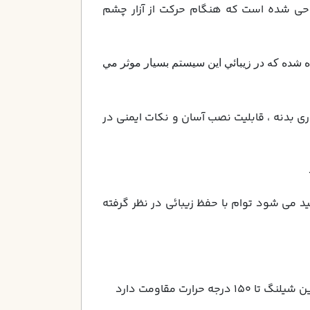
راحي شده است كه هنگام حركت از آزار چشم
ده شده كه در زيبائي اين سيستم بسيار موثر مي
اري بدنه ، قابليت نصب آسان و نكات ايمني در
د مي شود توام با حفظ زيبائي در نظر گرفته