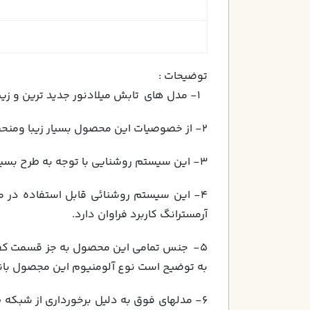
توضیحات :
1- مدل هاي تابش ميلادنور جديد ترين و زيباترين محصولي است كه درتاريخ اسفندماه 1388 خط توليد آن راه اندازي گرديد .
2- از خصوصيات اين محصول بسيار زيبا ومنحصر به فرد ، امكان توليد در16 سايز رادارا مي باشد،
3- اين سيستم روشنايي با توجه به طرح بسيار زيباي خود جلوه ائي خاص به محيط كار و زندگي،ونقش مهم درروحيه و شادابي بيننده ايفا مي نمايد .
آرمسترانگ كاربرد فراوان دارد.
به توضیح است نوع آلومنیوم این مجصول بان
6- مدلهاي فوق به دليل برخورداري از شبكه 