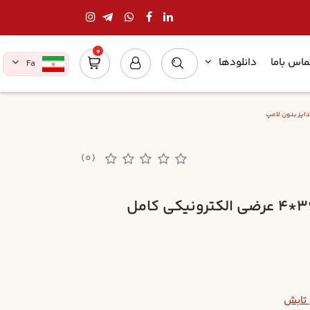
0
ماس باما
دانلودها
Fa
(0)
چراغ روکار توکار تابش 36*4 عرضي الکترونيکي کامل
 تابش