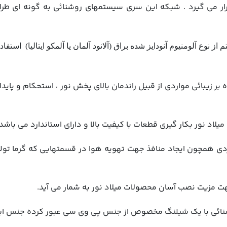
قرار مي گيرد . شبكه اين سري سيستمهاي روشنائي به گونه اي ط
ع آلومنيوم آنودايز شده براق (آلانود آلمان یا آلمکو ایتالیا) استفا
بر زيبائي مواردي از قبيل راندمان بالاي پخش نور ، استحكام و پايد
اردي همچون ايجاد منافذ جهت تهويه هوا در قسمتهايي كه گرما تولي