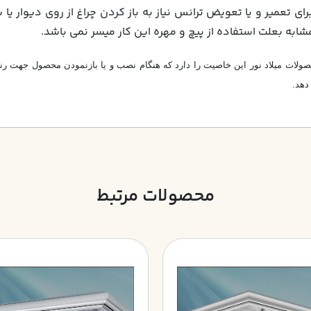
راي تعمير و يا تعويض ترانس نياز به باز كردن چراغ از روي ديوار ي
شابه بعلت استفاده از پيچ و مهره اين كار ميسر نمي باشد.
لات ميلاد نور اين خاصيت را دارد كه هنگام نصب و يا بازنمودن محصول جهت رن
دهد.
محصولات مرتبط