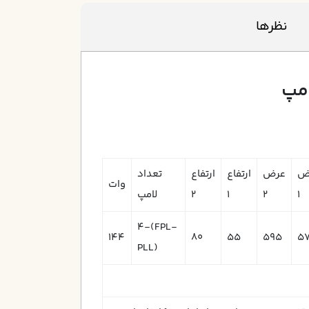
نظرها
ض
عرض
ارتفاع
ارتفاع
تعداد
وات
1
2
1
2
لامپ
4-(FPL-
144
80
55
595
5
PLL)