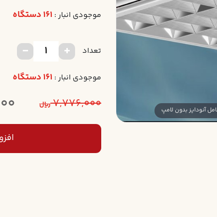
161 دستگاه
موجودی انبار :
تعداد
161 دستگاه
موجودی انبار :
000
7,776,000
ریال
افزو