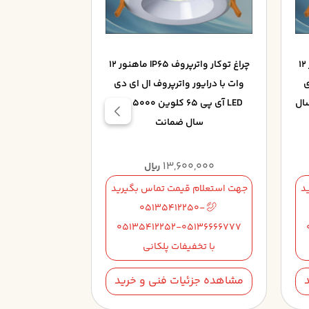
چراغ توکار واترپروف IP65 ماهنور 12
چراغ توکار واترپروف IP65 ماهنور 12
ی
وات با درایور واترپروف ال ای دی
وات با درایور
65 کلوین 6500 با 5 سال
LED آی پی 65 کلوین 5000 با 5
سال ضمانت
ض
0,000
13,600,000
ریال
د
جهت استعلام قیمت تماس بگیرید
جهت استعلام 
50-
05135412250-
5136666777
05135412252-05136666777
با تخفیفات پلکانی
با تخف
مشاهده جزئیات فنی و خرید
مشاهده جزئی