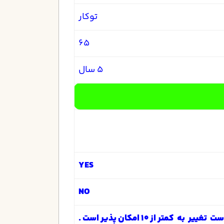
توکار
65
5 سال
YES
NO