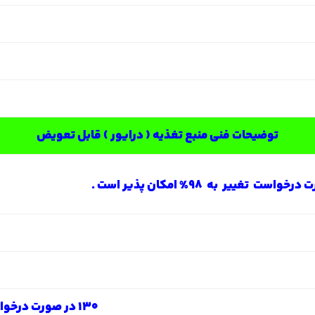
توضیحات فنی منبع تغذیه ( درایور ) قابل تعویض
130 در صورت درخواست تغییر به کمتر از 10 امکان پذیر است .