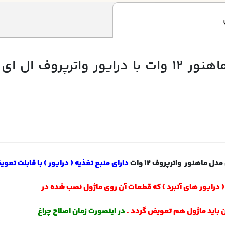
ل ماهنور واترپروف 12 وات
دارای منبع تغذیه ( درایور ) با قابلت تعو
د ( درایور های آنبرد ) که قطعات آن روی ماژول نصب شده در
باید ماژول هم تعویض گردد .
در اینصورت زمان اصلاح چراغ