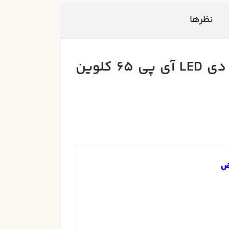
نظرها
چراغ توکار واترپروف IP65 ماهنور 12 وات با درایور واترپروف ال ای دی LED آی پی 65 کلوین
یض