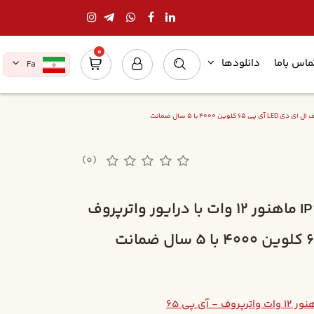
0
ماس باما
دانلودها
Fa
(0)
چراغ توکار واترپروف IP65 ماهنور 12 وات با درایور واترپروف
- آی پی 65