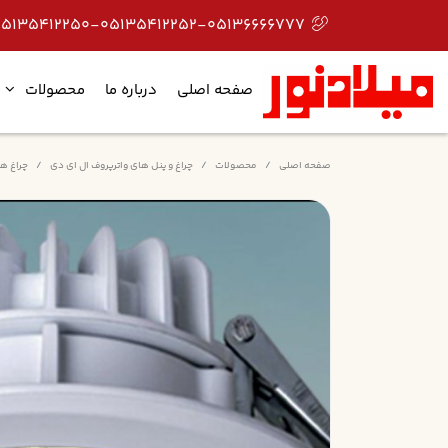
05135412250-05135412252-05136666777
صفحه اصلی
درباره ما
محصولات
صفحه اصلی
محصولات
چراغ و پنل های واترپروف ال ای دی
چراغ های دانلا