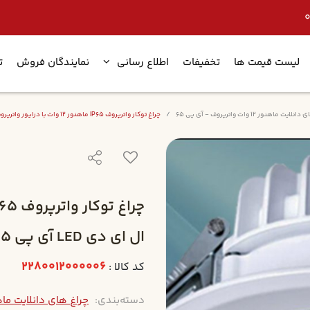
لیست قیمت ها
تخفیفات
اطلاع رسانی
نمایندگان فروش
ت
یت ماهنور 12 وات واترپروف - آی پی 65
چراغ توکار واترپروف IP65 ماهنور 12 وات با درایور واترپروف ال ای دی LED آی پی 65 کلوین 4000 با 5 سال ضمانت
ال ای دی LED آی پی 65 کلوین 4000 با 5 سال ضمانت
2280012000006
کد کالا :
دسته‌بندی:
چراغ های دانلایت ماهنور 12 وات واترپروف 