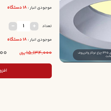
18 دستگاه
موجودی انبار :
تعداد
18 دستگاه
موجودی انبار :
000
15,134,000
چراغ توکار واترپروف IP65 ماهنور 12 وات با درایور واترپروف ال ای دی LED آی پی
ریال
افزو