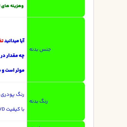
وه
زینه
های ا
آیا میدانید
تف
جنس بدنه
چه مقدار در
موثر است
و 
رنگ پودری ا
رنگ بدنه
با کیفیت PVD