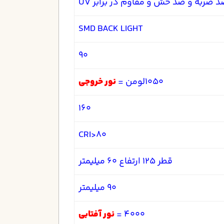
SMD BACK LIGHT
90
1050لومن =
نور خروجی
160
CRI>80
قطر 125 ارتفاع 60 میلیمتر
90 میلیمتر
4000 =
نور آفتابی