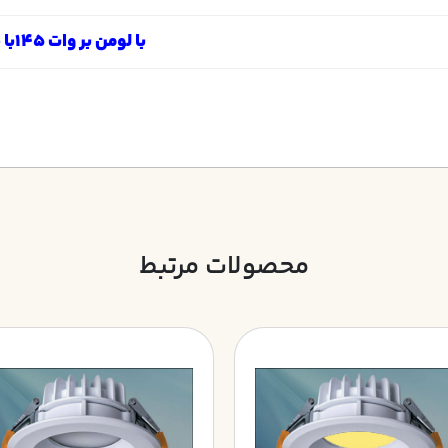
با لومن بر وات 145با طول عمر 50.000 ساعت و ضمانت سه ساله
محصولات مرتبط