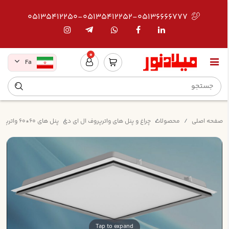
05135412250-05135412252-05136666777
0
Fa
صفحه اصلی
محصولات
چراغ و پنل های واترپروف ال ای دی
پنل های 60*60 واترپروف مدل دلپسند توکار - آی پی 65
Tap to expand