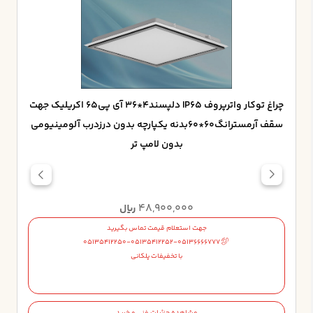
چراغ توکار واترپروف IP65 دلپسند4*36 آي پي65 اکريليک جهت
سقف آرمسترانگ60*60بدنه يکپارچه بدون درزدرب آلومينيومي
بدون لامپ تر
48,900,000
ریال
جهت استعلام قیمت تماس بگیرید
05135412250-05135412252-05136666777
با تخفیفات پلکانی