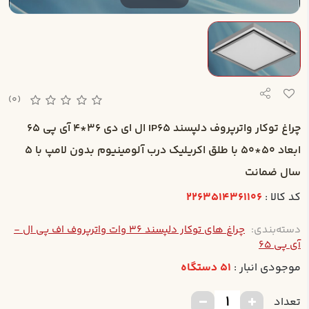
(0)
چراغ توکار واترپروف دلپسند IP65 ال اي دي 36*4 آي پي 65
ابعاد 50*50 با طلق اکريليک درب آلومينيوم بدون لامپ با 5
سال ضمانت
کد کالا :
2263514361106
دسته‌بندی:
چراغ های توکار دلپسند 36 وات واترپروف اف پی ال -
آی پی 65
موجودی انبار :
51 دستگاه
تعداد