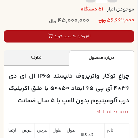
موجودی انبار :
51 دستگاه
45,000,000
56,662,000
ریال
ریال
افزودن به سبد خرید
نظرها
درباره محصول
چراغ توکار واترپروف دلپسند IP65 ال اي دي
36*4 آي پي 65 ابعاد 50*50 با طلق اکريليک
درب آلومينيوم بدون لامپ با 5 سال ضمانت
Miladenoor
نام
طول
طول
عرض
عرض
ارتفاع
ا
کد کالا