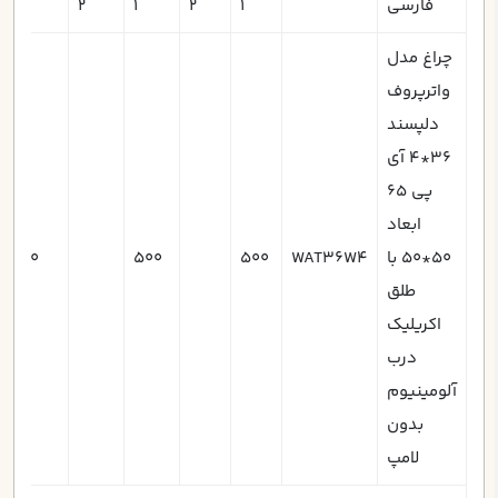
فارسی
1
2
1
2
1
چراغ مدل
واترپروف
دلپسند
36*4 آی
پی 65
ابعاد
50*50 با
WAT36W4
500
500
70
طلق
اکریلیک
درب
آلومینیوم
بدون
لامپ