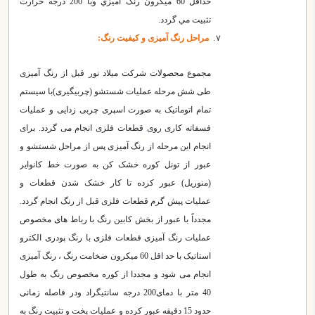
حداقل 60 ميكرون رنگ آميزي وبا 200 درجه حرارت
تثبيت مي گردد.
مراحل رنگ آمیزی و کیفیت رنگ
:
مجموع محصولات شرکت میلاد نور قبل از رنگ آمیزی
طی شش مرحله عملیات شستشو (چربیگیری)با سیستم
تمام اتوماتیک به صورت اسپری چربی زدایی و عملیات
فسفاته کاری روی قطعات فلزی انجام می گردد. برای
انجام این مرحله از رنگ آمیزی پس از مراحل شستشو و
عبور از تونل کوره خشک کن به صورت خط کانوایر
(منوریل) عبور کرده تا کار خشک شدن قطعات و
عملیات پیش گرم قطعات فلزی قبل از رنگ انجام گردد.
مجدداً با عبور از بخش کابین رنگ با رباط های مخصوص
عملیات رنگ آمیزی قطعات فلزی با رنگ پودری الکترو
استاتیک با حد اقل 60 میکرون ضخامت رنگ ، رنگ آمیزی
انجام می شود و مجددا از کوره مخصوص رنگ به طول
40 متر با دمای200 درجه سانتیگراد ودر فاصله زمانی
حدود 15 دقیقه عبور کرده و عملیات پخت و تثبیت رنگ به