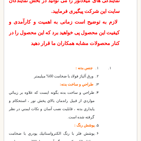
نمایندگی های میلادنور را می توانید در بخش نمایندگان
سایت این شرکت پیگیری فرمایید.
لازم به توضیح است زمانی به اهمیت و کارآمدی و
کیفیت این محصول پی خواهید برد که این محصول را در
کنار محصولات مشابه همکاران ما قرار دهید
جنس بدنه :
ورق آلياژ فولاد با ضخامت 60% ميليمتر
طراحي و ساخت بدنه:
طراحي و ساخت بدنه بگونه ايست كه علاوه بر زيبائي
مواردي از قبيل راندمان بالاي پخش نور ، استحكام و
پايداري بدنه ، قابليت نصب آسان و نكات ايمني در نظر
گرفته شده است.
پوشش رنگ :
پوشش فلز با رنگ الكترواستاتيك پودري با ضخامت