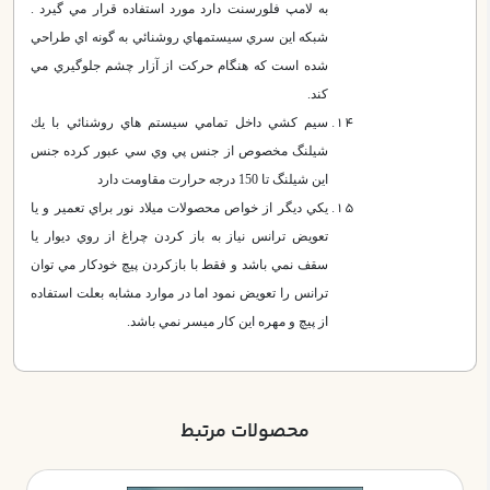
به لامپ فلورسنت دارد مورد استفاده قرار مي گيرد .
شبكه اين سري سيستمهاي روشنائي به گونه اي طراحي
شده است كه هنگام حركت از آزار چشم جلوگيري مي
كند.
سيم كشي داخل تمامي سيستم هاي روشنائي با يك
شيلنگ مخصوص از جنس پي وي سي عبور كرده جنس
اين شيلنگ تا 150 درجه حرارت مقاومت دارد
يكي ديگر از خواص محصولات ميلاد نور براي تعمير و يا
تعويض ترانس نياز به باز كردن چراغ از روي ديوار يا
سقف نمي باشد و فقط با بازكردن پيچ خودكار مي توان
ترانس را تعويض نمود اما در موارد مشابه بعلت استفاده
از پيچ و مهره اين كار ميسر نمي باشد.
محصولات مرتبط