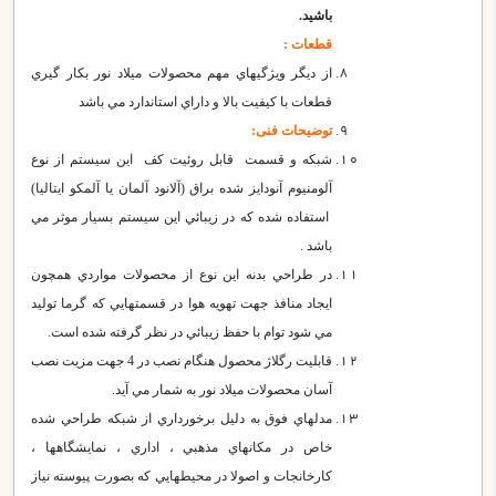
باشید.
قطعات :
از ديگر ويژگيهاي مهم محصولات ميلاد نور بكار گيري
قطعات با كيفيت بالا و داراي استاندارد مي باشد
توضیحات فنی:
شبكه و قسمت قابل روئیت كف اين سيستم از نوع
آلومنيوم آنودايز شده براق (آلانود آلمان یا آلمکو ایتالیا)
استفاده شده كه در زيبائي اين سيستم بسيار موثر مي
باشد .
در طراحي بدنه اين نوع از محصولات مواردي همچون
ايجاد منافذ جهت تهويه هوا در قسمتهايي كه گرما توليد
مي شود توام با حفظ زيبائي در نظر گرفته شده است.
قابليت رگلاژ محصول هنگام نصب در 4 جهت مزيت نصب
آسان محصولات ميلاد نور به شمار مي آيد.
مدلهاي فوق به دليل برخورداري از شبكه طراحي شده
خاص در مكانهاي مذهبي ، اداري ، نمايشگاهها ،
كارخانجات و اصولا در محيطهايي كه بصورت پيوسته نياز