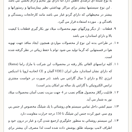
به نوع شبكه اي درصدي كاهش دارد اما داراي نور ملايم و آرام بخشي مي باشد
. اين نوع سيستمها بيشتر براي مراكز بهداشتي نظير بيمارستانها و رستورانها و
بيشتر در محيطهائي كه داراي گردو غبار مي باشد مانند كارخانجات ريسندگي و
بافندگي و... مورده استفاده قرار مي گيرد.
قطعات : از ديگر ويژگيهاي مهم محصولات ميلاد نور بكار گيري قطعات با كيفيت
بالا و داراي استاندارد مي باشد
در طراحي بدنه اين نوع از محصولات مواردي همچون ايجاد منافذ جهت تهويه
هوا در قسمتهايي كه گرما توليد مي شود توام با حفظ زيبائي در نظر گرفته شده
است.
كليه ترانسهاي القائي بكار رفته در محصولات اين شركت با مارك راما (
Rama
)
كه داراي نشان استاندارد ملي ايران
VDE
آلمان و
CE
اتحاديه اروپا با انديكس
انرژي
B2
و داراي 5 سال گارانتي مي باشد .(در صورت در خواست مشتري
ترانس الكترونيكي با گارانتي يك ساله نيز امكان پذير است)
قابليت رگلاژ محصول هنگام نصب در 4 جهت مزيت نصب آسان محصولات ميلاد
نور به شمار مي آيد.
سيم كشي داخل تمامي سيستم هاي روشنائي با يك شيلنگ مخصوص از جنس پي
وي سي عبور كرده جنس اين شيلنگ تا 150 درجه حرارت مقاومت دارد
اين سيستم روشنائي به منظور جلوگيري ازجمع شدن گرد و غبار در درون خود و
اطراف لامپ بوسيله طلق پوشش داده شده است لذا مصرف آن بيشتر براي