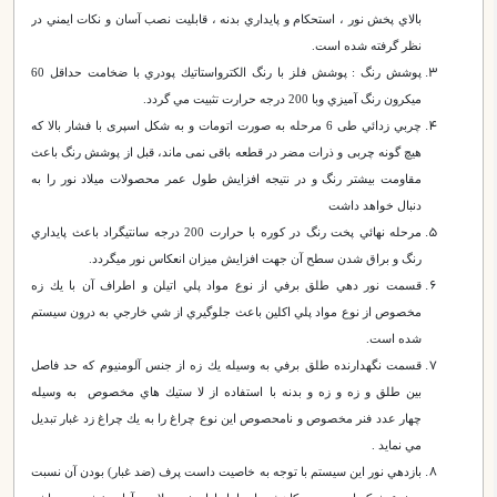
بالاي پخش نور ، استحكام و پايداري بدنه ، قابليت نصب آسان و نكات ايمني در
نظر گرفته شده است.
پوشش رنگ : پوشش فلز با رنگ الكترواستاتيك پودري با ضخامت حداقل 60
ميكرون رنگ آميزي وبا 200 درجه حرارت تثبيت مي گردد.
چربي زدائي طی 6 مرحله به صورت اتومات و به شکل اسپری با فشار بالا که
هیچ گونه چربی و ذرات مضر در قطعه باقی نمی ماند، قبل از پوشش رنگ باعث
مقاومت بيشتر رنگ و در نتيجه افزايش طول عمر محصولات ميلاد نور را به
دنبال خواهد داشت
مرحله نهائي پخت رنگ در كوره با حرارت 200 درجه سانتيگراد باعث پايداري
رنگ و براق شدن سطح آن جهت افزايش ميزان انعكاس نور ميگردد.
قسمت نور دهي طلق برفي از نوع مواد پلي اتيلن و اطراف آن با يك زه
مخصوص از نوع مواد پلي اكلين باعث جلوگيري از شي خارجي به درون سيستم
شده است.
قسمت نگهدارنده طلق برفي به وسيله يك زه از جنس آلومنيوم كه حد فاصل
بين طلق و زه و زه و بدنه با استفاده از لا ستيك هاي مخصوص به وسيله
چهار عدد فنر مخصوص و نامحصوص اين نوع چراغ را به يك چراغ زد غبار تبديل
مي نمايد .
بازدهي نور اين سيستم با توجه به خاصيت داست پرف (ضد غبار) بودن آن نسبت