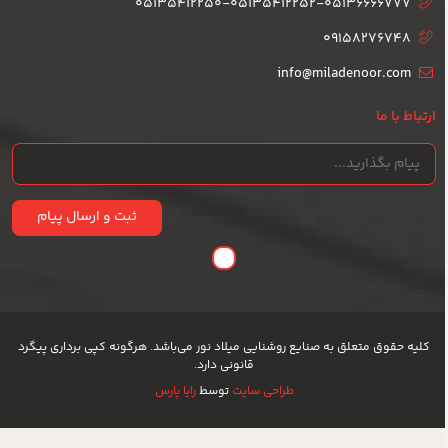
05135412250-05135412252-05136666777
09158276748
info@miladenoor.com
ارتباط با ما
ثبت و ارسال پیام
کلیه حقوق متعلق به صنایع روشنایی میلاد نور می‌باشد. هرگونه کپی برداری پیگرد
قانونی دارد.
طراحی سایت
توسط
رایا پارس