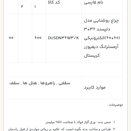
نام فارسی
کد کالا
1
2
1
چراغ روشنایی مدل
دلپسند 36*3
(60*60)الکترونیکی
DUSDN36W3/K
600
600
آرمسترانگ دیفیوزر
کریستال
موارد کاربرد
توضیحات :
جنس بدنه : ورق آلياژ فولاد با ضخامت 60% ميليمتر
طراحي و ساخت بدنه بگونه ايست كه علاوه بر زيبائي مواردي از قبيل راندمان