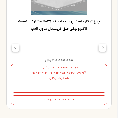
چراغ توکار داست پروف دلپسند 36*4 مشترک 50*50
الکترونيکي طلق کريستال بدون لامپ
30,000,000
ریال
جهت استعلام قیمت تماس بگیرید
05135412250-05135412252-05136666777
با تخفیفات پلکانی
مشاهده جزئیات فنی و خرید