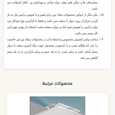
بيمارستان ها و سالن هاي توليد مواد غذايي و بهداشتي و... قابل استفاده مي
باشد.
يكي ديگر از خواص محصولات ميلاد نور براي تعمير و يا تعويض ترانس نياز به باز
كردن چراغ از روي ديوار يا سقف نمي باشد و فقط با بازكردن پيچ خودكار مي
توان ترانس را تعويض نمود اما در موارد مشابه بعلت استفاده از پيچ و مهره اين
كار ميسر نمي باشد.
ساخت واشر كشوئي مخصوص و استفاده آن در محصولات ميلاد نور اين خاصيت
را دارد كه هنگام نصب و يا بازنمودن محصول جهت رنگ آميزي سقف يا ديوار
بسيار آسان باشد و زمان نصب را به يك سوم و زمان بازكردن را به يك پنجم
كاهش مي دهد.
محصولات مرتبط