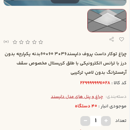
(0)
چراغ توکار داست پروف دلپسند36*3 60*60بدنه يكپارچه بدون
درز با ترانس الكترونيكي با طلق كريستال مخصوص سقف
آرمسترانگ بدون لامپ ترکيبي
کد کالا :
2299999991028
دسته‌بندی:
چراغ و پنل های مدل دلپسند
موجودی انبار :
40 دستگاه
تعداد