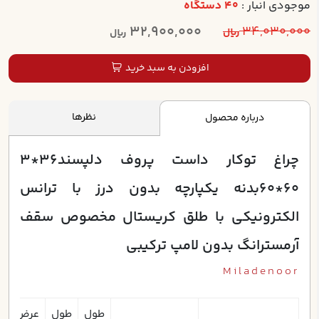
موجودی انبار :
40 دستگاه
32,900,000
34,030,000
ریال
ریال
افزودن به سبد خرید
نظرها
درباره محصول
چراغ توکار داست پروف دلپسند36*3
60*60بدنه يكپارچه بدون درز با ترانس
الكترونيكي با طلق كريستال مخصوص سقف
آرمسترانگ بدون لامپ ترکيبي
Miladenoor
طول
طول
عرض
ع