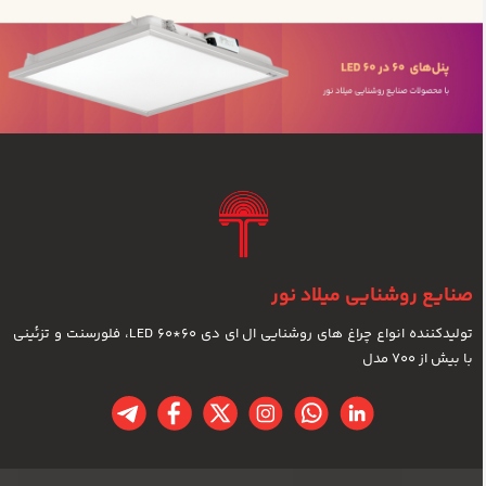
صنایع روشنایی میلاد نور
تولیدکننده انواع چراغ های روشنایی ال ای دی LED 60*60، فلورسنت و تزئینی
با بیش از 700 مدل