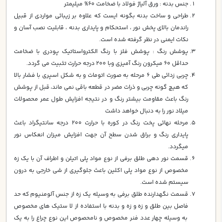
جنس بدنه : ورق آلياژ فولاد با ضخامت 60% ميليمتر
طراحي و ساخت بدنه بگونه ايست كه علاوه بر زيبائي مواردي از قبيل
راندمان بالاي پخش نور ، استحكام و پايداري بدنه ، قابليت نصب آسان و
نكات ايمني در نظر گرفته شده است.
پوشش رنگ : پوشش فلز با رنگ الكترواستاتيك پودري با ضخامت
حداقل 60 ميكرون رنگ آميزي وبا 200 درجه حرارت تثبيت مي گردد.
چربي زدائي طی 6 مرحله به صورت اتومات و به شکل اسپری با فشار بالا
که هیچ گونه چربی و ذرات مضر در قطعه باقی نمی ماند، قبل از پوشش
رنگ باعث مقاومت بيشتر رنگ و در نتيجه افزايش طول عمر محصولات
ميلاد نور را به دنبال خواهد داشت
مرحله نهائي پخت رنگ در كوره با حرارت 200 درجه سانتيگراد باعث
پايداري رنگ و براق شدن سطح آن جهت افزايش ميزان انعكاس نور
ميگردد.
قسمت نور دهي طلق برفي از نوع مواد پلي اتيلن و اطراف آن با يك زه
مخصوص از نوع مواد پلي اكلين باعث جلوگيري از شي خارجي به درون
سيستم شده است.
قسمت نگهدارنده طلق برفي به وسيله يك زه از جنس آلومنيوم كه حد
فاصل بين طلق و زه و زه و بدنه با استفاده از لا ستيك هاي مخصوص
به وسيله چهار عدد فنر مخصوص و نامحصوص اين نوع چراغ را به يك