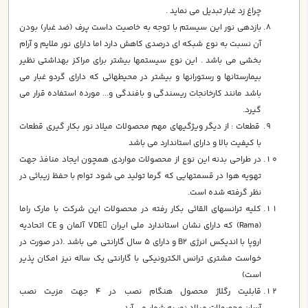
چراغ زد غبار تبديل مي نمايد .
بازدهي نور اين سيستم با توجه به خاصيت داست پرف (ضد غبار) بودن
آن نسبت به نوع شبكه اي درصدي كاهش دارد اما داراي نور ملايم و آرام
بخشي مي باشد . اين نوع سيستمها بيشتر براي مراكز بهداشتي نظير
بيمارستانها و رستورانها و بيشتر در محيطهائي كه داراي گردو غبار مي
باشد مانند كارخانجات ريسندگي و بافندگي و... مورده استفاده قرار مي
گيرد.
قطعات : از ديگر ويژگيهاي مهم محصولات ميلاد نور بكار گيري قطعات
با كيفيت بالا و داراي استاندارد مي باشد
در طراحي بدنه اين نوع از محصولات مواردي همچون ايجاد منافذ جهت
تهويه هوا در قسمتهايي كه گرما توليد مي شود توام با حفظ زيبائي در
نظر گرفته شده است.
كليه ترانسهاي القائي بكار رفته در محصولات اين شركت با مارك راما
(Rama) كه داراي نشان استاندارد ملي ايران VDE آلمان و CE اتحاديه
اروپا با انديكس انرژي B2 و داراي 5 سال گارانتي مي باشد .(در صورت در
خواست مشتري ترانس الكترونيكي با گارانتي يك ساله نيز امكان پذير
است)
قابليت رگلاژ محصول هنگام نصب در 4 جهت مزيت نصب