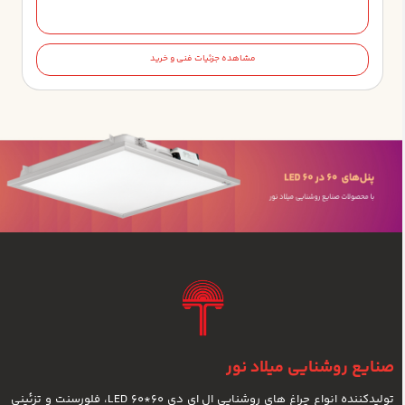
مشاهده جزئیات فنی و خرید
صنایع روشنایی میلاد نور
تولیدکننده انواع چراغ های روشنایی ال ای دی LED 60*60، فلورسنت و تزئینی