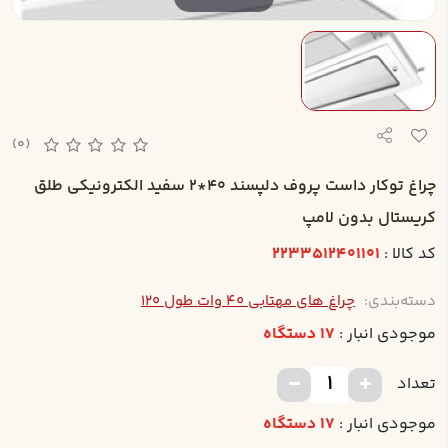
(0)
چراغ توکار داست پروف دلپسند 40*2 سفيد الکترونيکي طلق
کريستال بدون لامپ
کد کالا :
2233512401101
دسته‌بندی:
چراغ های مهتابی 40 وات طول 120
موجودی انبار :
17 دستگاه
تعداد
موجودی انبار :
17 دستگاه