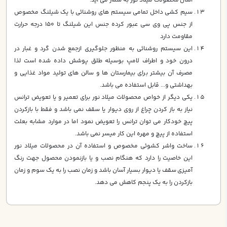
آسان محصولات ميلاد نور به شمار مي آيد.
سيم كشي داخل تمامي سيستم هاي روشنائي با يك شيلنگ مخصوص
از جنس پي وي سي عبور كرده جنس اين شيلنگ تا 150 درجه حرارت
مقاومت دارد
اين سيستم روشنائي به منظور جلوگيري ازجمع شدن گرد و غبار در
درون خود و اطراف لامپ بوسيله طلق پوشش داده شده است لذا
مصرف آن بيشتر براي بيمارستان ها و سالن هاي توليد مواد غذايي و
بهداشتي و... قابل استفاده مي باشد.
يكي ديگر از خواص محصولات ميلاد نور براي تعمير و يا تعويض ترانس
نياز به باز كردن چراغ از روي ديوار يا سقف نمي باشد و فقط با بازكردن
پيچ خودكار مي توان ترانس را تعويض نمود اما در موارد مشابه بعلت
استفاده از پيچ و مهره اين كار ميسر نمي باشد.
ساخت واشر كشوئي مخصوص و استفاده آن در محصولات ميلاد نور
اين خاصيت را دارد كه هنگام نصب و يا بازنمودن محصول جهت رنگ
آميزي سقف يا ديوار بسيار آسان باشد و زمان نصب را به يك سوم و زمان
بازكردن را به يك پنجم كاهش مي دهد.