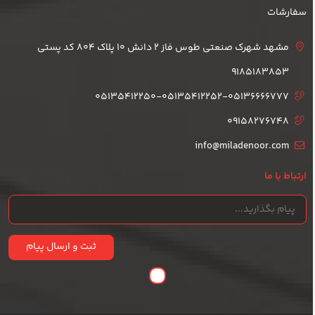
سفارشات
مشهد شهرک صنعتی طوس فاز 2 دانش 10 پلاک 804 کد پستی
9185183853
05135412250-05135412252-05136666777
09158276748
info@miladenoor.com
ارتباط با ما
ثبت و ارسال پیام