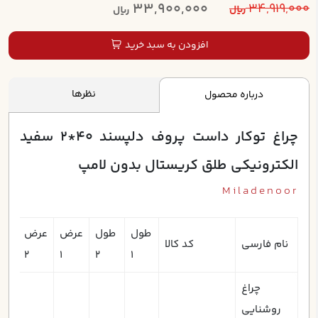
33,900,000
34,919,000
ریال
ریال
افزودن به سبد خرید
نظرها
درباره محصول
چراغ توکار داست پروف دلپسند 40*2 سفيد
الکترونيکي طلق کريستال بدون لامپ
Miladenoor
طول
طول
عرض
عرض
ارتف
نام فارسی
کد کالا
2
1
2
1
چراغ
روشنایی