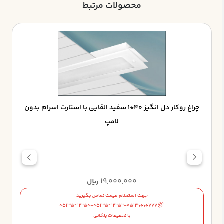
محصولات مرتبط
چراغ روکار دل انگيز 40*1 سفيد القايي با استارت اسرام بدون
لامپ
19,000,000
ریال
جهت استعلام قیمت تماس بگیرید
05135412250-05135412252-05136666777
با تخفیفات پلکانی