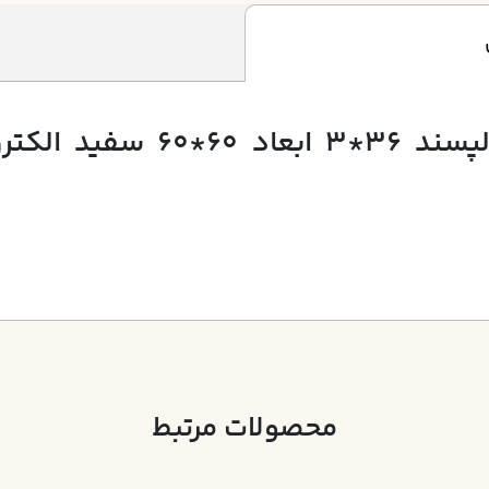
چراغ توکار داست پروف دلپس
محصولات مرتبط