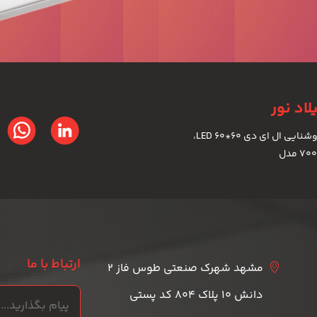
اد نور
تولیدکننده انواع چراغ های روشنایی ال ای دی LED 60*60،
ارتباط با ما
مشهد شهرک صنعتی طوس فاز 2
دانش 10 پلاک 804 کد پستی