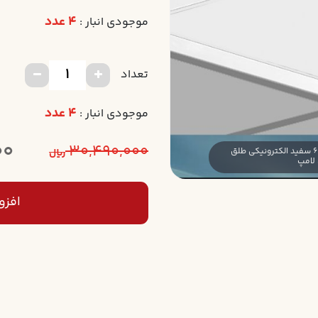
4 عدد
موجودی انبار :
تعداد
4 عدد
موجودی انبار :
00
30,490,000
چراغ توکار داست پروف دلپسند 36*3 ابعاد 60*60 سفيد الکترونيکي طلق
ریال
 لامپ
افزو