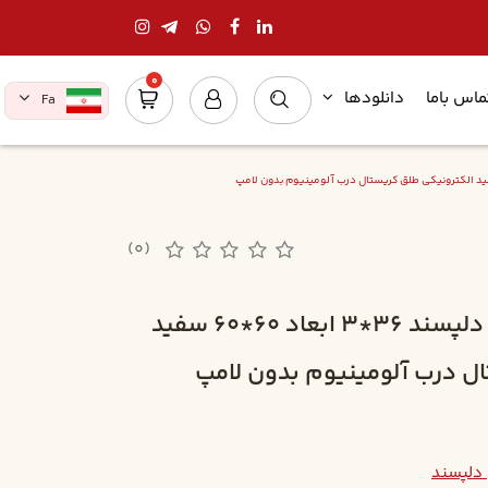
0
ماس باما
دانلودها
Fa
(0)
چراغ توکار داست پروف دلپسند 36*3 ابعاد 60*60 سفيد
ل درب آلومينيوم بدون لامپ
 دلپسند