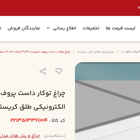
لیست قیمت ها
تخفیفات
اطلاع رسانی
نمایندگان فروش
ت
چراغ و پنل های مدل دلپسند
چراغ توکار داست پروف دلپسند 36*3 ابعاد 60*60 سفيد الکترونيکي طلق کريستال درب آلومينيوم بدون لامپ
الکترونيکي طلق کريستا
2213513361104
کد کالا :
دسته‌بندی:
چراغ و پنل های مدل