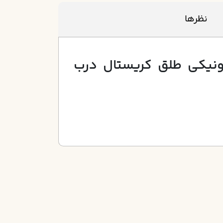
نظرها
ند 36*3 ابعاد 60*60 سفيد الکترونيکي طلق کريستال درب