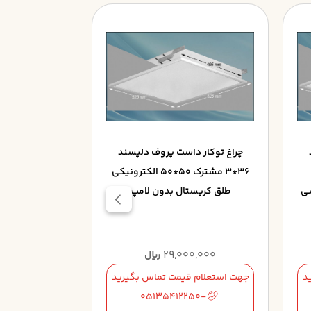
چراغ توکار داست پروف دلپسند
چراغ توکار د
36*3 مشترک 50*50 الکترونيکي
شي
طلق کريستال بدون لامپ
الکترونيکي 
آلومينيو
0,000
29,000,000
ریال
د
جهت استعلام قیمت تماس بگیرید
جهت استعلام 
50-
05135412250-