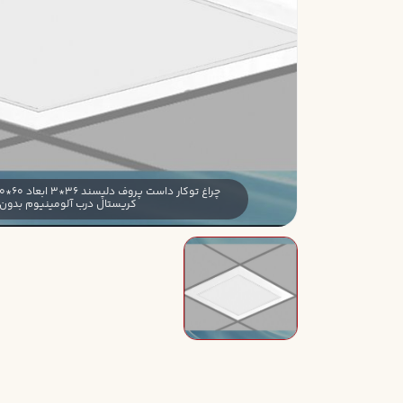
کريستال درب آلومينيوم بدون