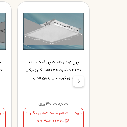
پروف دلپسند
چراغ توکار داست پروف دلپسند
چ
36*4 مشترک 50*50 الکترونيکي با
36*4 مشترک 50*50 الکترونيکي
ک پارچه بدون
طلق کريستال بدون لامپ
30,000,000
2
ریال
ریال
تماس بگیرید
جهت استعلام قیمت تماس بگیرید
جه
05135412250-
05135