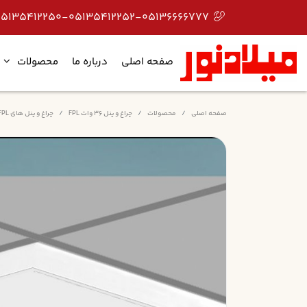
05135412250-05135412252-05136666777
صفحه اصلی
درباره ما
محصولات
صفحه اصلی
محصولات
چراغ و پنل 36 وات FPL
چراغ و پنل های FPL توکار طلق دار