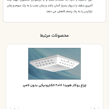
آميزي سقف يا ديوار بسيار آسان باشد و زمان نصب را به يك سوم و زمان
بازكردن را به يك پنجم كاهش مي دهد.
محصولات مرتبط
چراغ روکار هويدا 18*2 الکترونيکي بدون لامپ