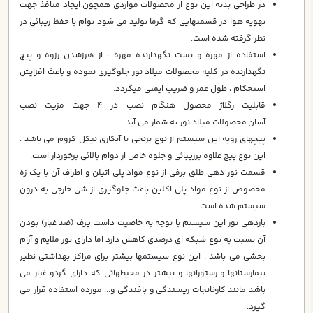
در طراحي بدنه اين نوع از محصولات مواردي همچون ايجاد منافذ جهت
تهويه هوا در قسمتهايي كه گرما توليد مي شود توام با حفظ زيبائي در
نظر گرفته شده است.
استفاده از مهره و بست نگهدارنده مهره ، از هرزشدن رزوه و پيچ
نگهدارنده در كليه محصولات ميلاد نور جلوگيري نموده و باعث افزايش
استحكام ، طول عمر و ضريب ايمني ميگردد.
قابليت رگلاژ محصول هنگام نصب در 4 جهت مزيت نصب
آسان محصولات ميلاد نور به شمار مي آيد.
پيچهاي رويه اين سيستم از نوع برنجي با آبكاري نيكل كروم مي باشد .
اين نوع پيچ علاوه برزيبائي و جلوه خاص از دوام بالائي برخوردار است.
قسمت نور دهي طلق برفي از نوع مواد پلي اتيلن و اطراف آن با يك زه
مخصوص از نوع مواد پلي اكلين باعث جلوگيري از شي خارجي به درون
سيستم شده است.
بازدهي نور اين سيستم با توجه به خاصيت داست پرف (ضد غبار) بودن
آن نسبت به نوع شبكه اي درصدي كاهش دارد اما داراي نور ملايم و آرام
بخشي مي باشد . اين نوع سيستمها بيشتر براي مراكز بهداشتي نظير
بيمارستانها و رستورانها و بيشتر در محيطهائي كه داراي گردو غبار مي
باشد مانند كارخانجات ريسندگي و بافندگي و... مورده استفاده قرار مي
گيرد.