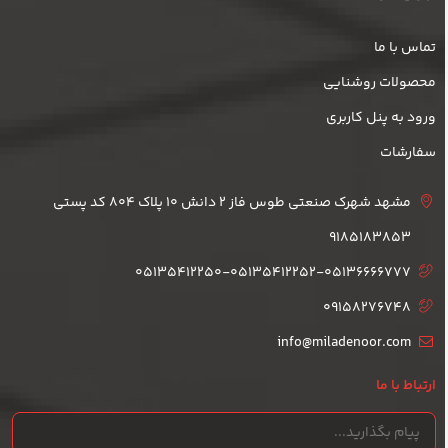
تماس با ما
محصولات روشنایی
ورود به پنل کاربری
سفارشات
مشهد شهرک صنعتی طوس فاز 2 دانش 10 پلاک 804 کد پستی
9185183853
05135412250-05135412252-05136666777
09158276748
info@miladenoor.com
ارتباط با ما