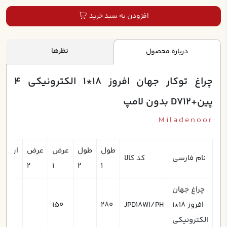
افزودن به سبد خرید
نظرها
درباره محصول
چراغ توکار جهان افروز 18*1 الکترونيکي 4
پين+D712 بدون لامپ
Miladenoor
طول
طول
عرض
عرض
ارتفاع
نام فارسی
کد کالا
1
2
1
2
1
چراغ جهان
افروز 18*1
JPD18W1/PH
280
150
70
الکترونيکي