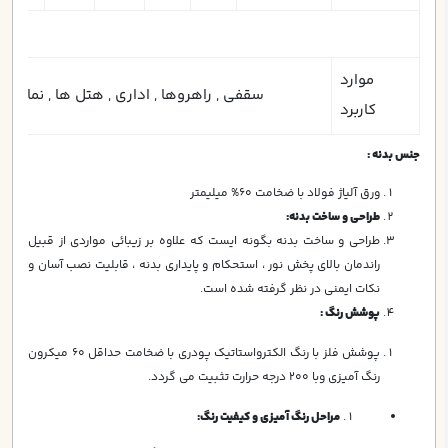
موارد
سقفي , راهروها , اداری , هتل ها , نمايشگاه
کاربرد
جنس بدنه :
ورق آلياژ فولاد با ضخامت 60% ميليمتر
طراحي و ساخت بدنه:
طراحي و ساخت بدنه بگونه ايست كه علاوه بر زيبائي مواردي از قبيل
راندمان بالاي پخش نور ، استحكام و پايداري بدنه ، قابليت نصب آسان و
نكات ايمني در نظر گرفته شده است.
پوشش رنگ :
پوشش فلز با رنگ الكترواستاتيك پودري با ضخامت حداقل 60 ميكرون
رنگ آميزي وبا 200 درجه حرارت تثبيت مي گردد.
مراحل رنگ آمیزی و کیفیت رنگ
: