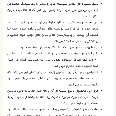
سيم كشي داخل تمامي سيستم هاي روشنائي با يك شيلنگ مخصوص
از جنس پي وي سي عبور كرده جنس اين شيلنگ تا 150 درجه حرارت
مقاومت دارد
اين سيستم روشنائي به منظور جلوگيري ازجمع شدن گرد و غبار در
درون خود و اطراف لامپ بوسيله طلق پوشش داده شده است لذا
مصرف آن بيشتر براي بيمارستان ها و سالن هاي توليد مواد غذايي و
بهداشتي و... قابل استفاده مي باشد.
نوع پاتروم از جنس سراميك و تا 200 درجه حرارت مقاومت دارد.
يكي از خواص مهم اين محصول اين است كه مي تواند از لامپ 10 الي
40 وات كم مصرف استفاده نمود . بنابر اين مديريت انرژي در اختيار
شما مصرف كننده محترم مي باشد.
از خواص مهم ديگر اين محصول زاويه دار بودن تابش نور مي باشد كه
نسبت به ساير سيستم هاي روشنائي فضاي بيشتري را بصورت نور
يكنواخت در بر مي گيرد.
فرق اين محصول با نوع شبكه اي آن با نام مدل جذاب به دليل داشتن
حرارت لامپ در صورت برخورد حشرات ريز (ماننده پشه) از سقوط آن به
سمت پائين جلوگيري مي كند.
ساخت واشر كشوئي مخصوص و استفاده آن در محصولات ميلاد نور
اين خاصيت را دارد كه هنگام نصب و يا بازنمودن محصول جهت رنگ