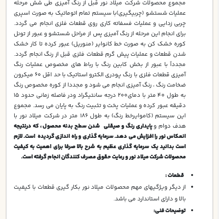
مجموع محصولات شرکت میلاد نور قبل از رنگ آمیزی طی شش مرحله
عملیات شستشو (چربیگیری)با سیستم تمام اتوماتیک به صورت اسپری
چربی زدایی و عملیات فسفاته کاری روی قطعات فلزی انجام می گردد.
برای انجام این مرحله از رنگ آمیزی پس از مراحل شستشو و عبور از تونل
کوره خشک کن به صورت خط کانوایر (منوریل) عبور کرده تا کار خشک
شدن قطعات و عملیات پیش گرم قطعات فلزی قبل از رنگ انجام گردد.
مجدداً با عبور از بخش کابین رنگ با رباط های مخصوص عملیات رنگ
آمیزی قطعات فلزی با رنگ پودری الکترو استاتیک با حد اقل 60 میکرون
ضخامت رنگ ، رنگ آمیزی انجام می شود و مجددا از کوره مخصوص رنگ
به طول 40 متر با دمای200 درجه سانتیگراد ودر فاصله زمانی حدود 15
دقیقه عبور کرده و عملیات پخت و تثبیت رنگ به پایان می رسد. مجموع
این سیستم (کاموایرخط رنگ) به طول 186 متر در شرکت میلاد نور با
هدف دوام و
پايداري رنگ و صیقلی شدن سطح بدنه محصول ، که درنتیجه
انعكاس نور را افزایش می دهد. سرمایه گذاری و راه اندازی گردیده است. لازم
است بدانید یک سرمایه گذاری عظیم به شرح بالا صرفا برای اهمیت به کیفیت
محصولات شرکت میلاد نور و رعایت حقوق مصرف کنندگان انجام گرفته است.
قطعات :
از ديگر ويژگيهاي مهم محصولات ميلاد نور بكار گيري قطعات با كيفيت
بالا و داراي استاندارد مي باشد.
توضیحات فنی: