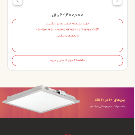
22,400,000
ریال
جهت استعلام قیمت تماس بگیرید
05135412250-05135412252-05136666777
با تخفیفات پلکانی
مشاهده جزئیات فنی و خرید