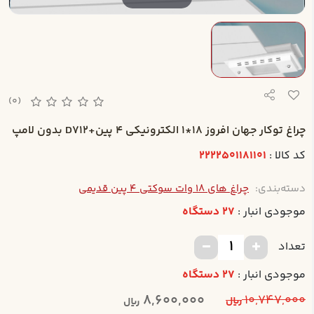
(0)
چراغ توکار جهان افروز 18*1 الکترونيکي 4 پين+D712 بدون لامپ
کد کالا :
2222501181101
دسته‌بندی:
چراغ های 18 وات سوکتی 4 پین قدیمی
موجودی انبار :
27 دستگاه
تعداد
موجودی انبار :
27 دستگاه
8,600,000
10,747,000
ریال
ریال