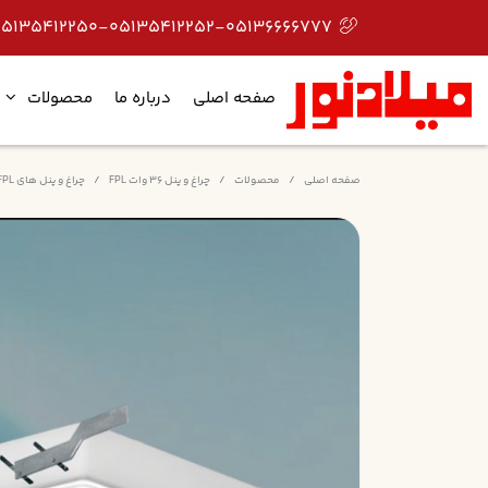
05135412250-05135412252-05136666777
صفحه اصلی
درباره ما
محصولات
صفحه اصلی
محصولات
چراغ و پنل 36 وات FPL
چراغ و پنل های FPL توکار شبکه ای