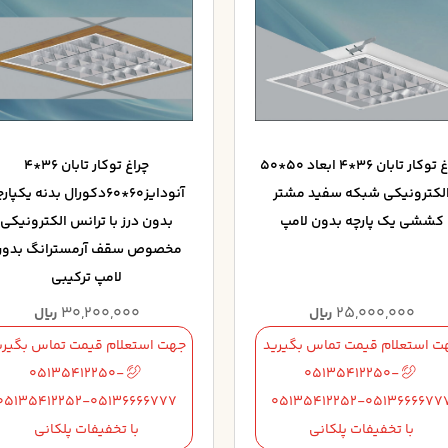
چراغ توکار تابان 36*4 ابعاد 50*50
چراغ توکار تابان 36*4
لکترونيکي شبکه سفيد مشتر
آنودايز60*60دکورال بدنه يكپا
کششي يک پارچه بدون لامپ
بدون درز با ترانس الكترونيكي
مخصوص سقف آرمسترانگ بدو
لامپ ترکيبي
30,200,000
25,000,000
ریال
ریال
ت استعلام قیمت تماس بگیرید
جهت استعلام قیمت تماس بگیری
05135412250-
05135412250-
05135412252-05136666777
05135412252-0513666677
با تخفیفات پلکانی
با تخفیفات پلکانی