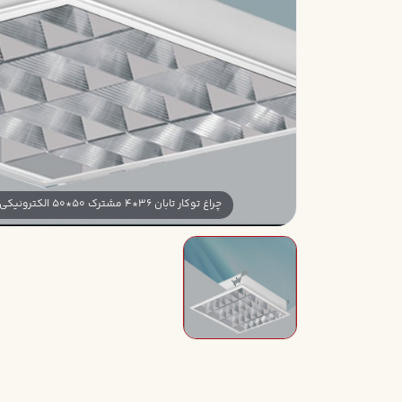
چراغ توکار تابان 36*4 مشترک 50*50 الکترونيکي کامل آنودايز بدون لامپ