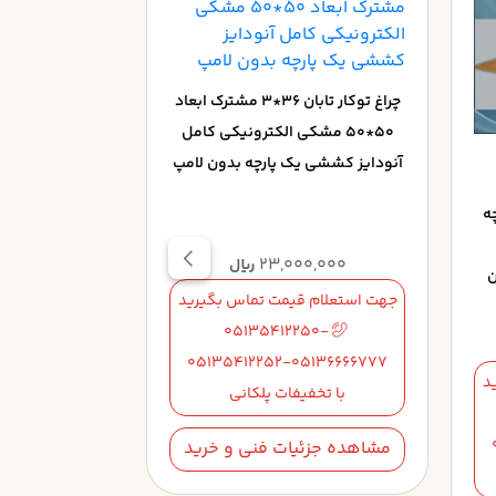
چراغ توکار تابان 36*3 مشترک ابعاد
50*50 مشکي الکترونيکي کامل
آنودايز کششي يک پارچه بدون لامپ
رچه
الکترونيکي کامل
23,000,000
ریال
ن
جهت استعلام قیمت تماس بگیرید
05135412250-
0,000
05135412252-05136666777
د
جهت استعلام 
با تخفیفات پلکانی
50-
5136666777
مشاهده جزئیات فنی و خرید
با تخف