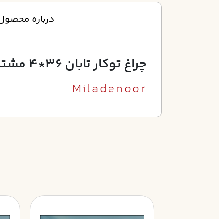
درباره محصول
چراغ توکار تابان 36*4 مشترک 50*50 الکترونيکي کامل آنودايز بدون لامپ
Miladenoor