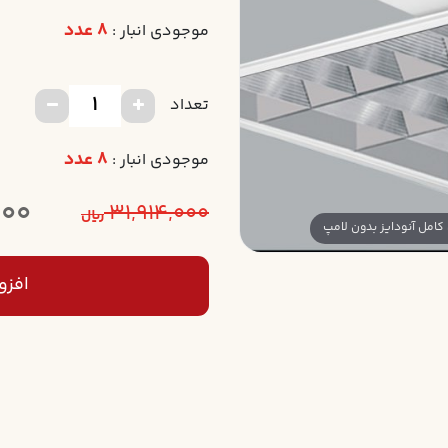
8 عدد
موجودی انبار :
تعداد
8 عدد
موجودی انبار :
000
31,914,000
ریال
افزو