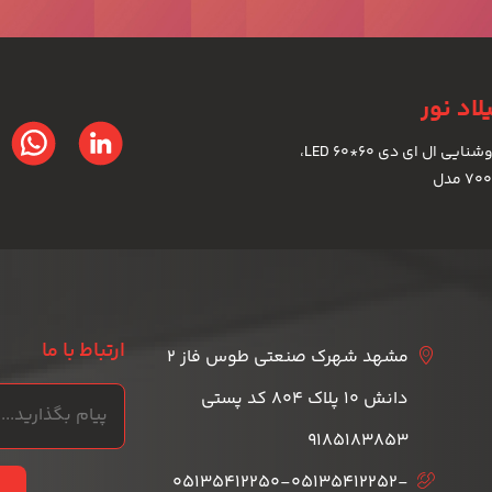
اد نور
تولیدکننده انواع چراغ های روشنایی ال ای دی LED 60*60،
ارتباط با ما
مشهد شهرک صنعتی طوس فاز 2
دانش 10 پلاک 804 کد پستی
9185183853
05135412250-05135412252-