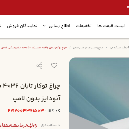
لیست قیمت ها
تخفیفات
اطلاع رسانی
نمایندگان فروش
ت
چراغ و پنل های مدل تابان
چراغ توکار تابان 36*4 مشترک 50*50 الکترونيکي کامل آنودايز بدون لامپ
آنودايز بدون لامپ
2212004361503
کد کالا :
دسته‌بندی:
چراغ و پنل های مدل 