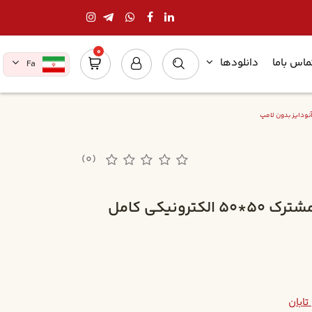
0
ماس باما
دانلودها
Fa
(0)
چراغ توکار تابان 36*4 مشترک 50*50 الکترونيکي کامل
تابان