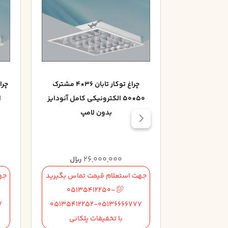
چراغ توکار تابان 36*4 مشترک
چراغ توکار تابان 36*4 مشترک
کي کامل آنودايز
50*50 الکترونيکي کامل آنودايز
ا
بدون لامپ
بدون لامپ
26,000,000
2
ریال
ریال
تماس بگیرید
جهت استعلام قیمت تماس بگیرید
جه
05135412250-
05135
7
05135412252-05136666777
051354122
لکانی
با تخفیفات پلکانی