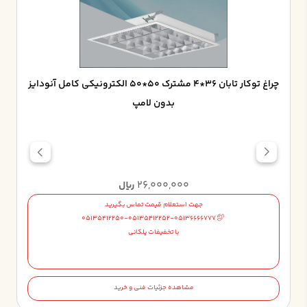
چراغ توکار تابان 36*4 مشترک 50*50 الکترونيکي کامل آنودايز
بدون لامپ
26,000,000
ریال
جهت استعلام قیمت تماس بگیرید
05135412250-05135412252-05136666777
با تخفیفات پلکانی
مشاهده جزئیات فنی و خرید