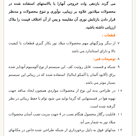
می گردد بازدهی وات خروجی آنهارا با بالاستهای استفاده شده در
محصولات میلادنور علاوه بر زیبایی، نوآوری و تنوع محصولات و مدنظر
قرار دادن بازتابش نوری آن مقایسه و پس از آن
اختلاف قیمت را ملاک
ارزیابی
داشته باشید.
قطعات :
از ديگر ويژگيهاي مهم محصولات ميلاد نور بكار گيري قطعات با كيفيت
بالا و داراي استاندارد مي باشد
توضیحات فنی:
شبكه و قسمت قابل روئیت كف اين سيستم از نوع آلومنيوم آنودايز شده
براق (آلانود آلمان یا آلمکو ایتالیا) استفاده شده كه در زيبائي اين سيستم
بسيار موثر مي باشد .
در طراحي بدنه اين نوع از محصولات مواردي همچون ايجاد منافذ جهت
تهويه هوا در قسمتهايي كه گرما توليد مي شود توام با حفظ زيبائي در نظر
گرفته شده است.
قابليت رگلاژ محصول هنگام نصب در 4 جهت مزيت نصب آسان محصولات
ميلاد نور به شمار مي آيد.
مدلهاي فوق به دليل برخورداري از شبكه طراحي شده خاص در مكانهاي