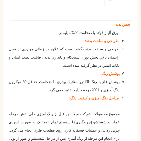
جنس بدنه :
ورق آلياژ فولاد با ضخامت 60% ميليمتر
طراحي و ساخت بدنه:
طراحي و ساخت بدنه بگونه ايست كه علاوه بر زيبائي مواردي از قبيل
راندمان بالاي پخش نور ، استحكام و پايداري بدنه ، قابليت نصب آسان و
نكات ايمني در نظر گرفته شده است.
پوشش رنگ :
پوشش فلز با رنگ الكترواستاتيك پودري با ضخامت حداقل 60 ميكرون
رنگ آميزي وبا 200 درجه حرارت تثبيت مي گردد.
مراحل رنگ آمیزی و کیفیت رنگ
:
مجموع محصولات شرکت میلاد نور قبل از رنگ آمیزی طی شش مرحله
عملیات شستشو (چربیگیری)با سیستم تمام اتوماتیک به صورت اسپری
چربی زدایی و عملیات فسفاته کاری روی قطعات فلزی انجام می گردد.
برای انجام این مرحله از رنگ آمیزی پس از مراحل شستشو و عبور از تونل