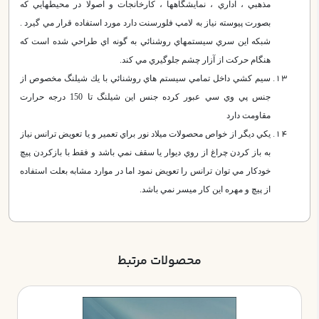
مذهبي ، اداري ، نمايشگاهها ، كارخانجات و اصولا در محيطهايي كه
بصورت پيوسته نياز به لامپ فلورسنت دارد مورد استفاده قرار مي گيرد .
شبكه اين سري سيستمهاي روشنائي به گونه اي طراحي شده است كه
هنگام حركت از آزار چشم جلوگيري مي كند.
سيم كشي داخل تمامي سيستم هاي روشنائي با يك شيلنگ مخصوص از
جنس پي وي سي عبور كرده جنس اين شيلنگ تا 150 درجه حرارت
مقاومت دارد
يكي ديگر از خواص محصولات ميلاد نور براي تعمير و يا تعويض ترانس نياز
به باز كردن چراغ از روي ديوار يا سقف نمي باشد و فقط با بازكردن پيچ
خودكار مي توان ترانس را تعويض نمود اما در موارد مشابه بعلت استفاده
از پيچ و مهره اين كار ميسر نمي باشد.
محصولات مرتبط