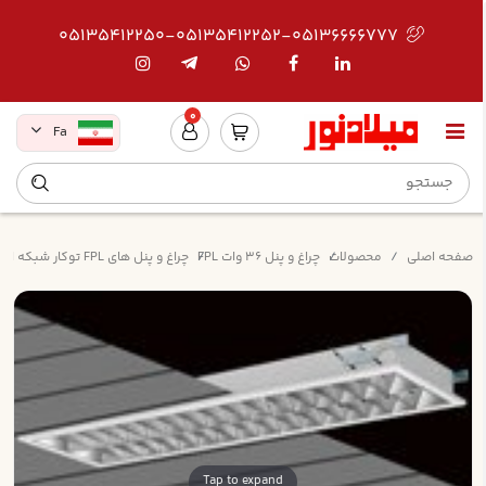
05135412250-05135412252-05136666777
0
Fa
صفحه اصلی
محصولات
چراغ و پنل 36 وات FPL
چراغ و پنل های FPL توکار شبکه ای
Tap to expand