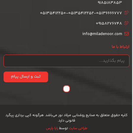
9185183853
05135412250-05135412252-05136666777
09158276748
info@miladenoor.com
ارتباط با ما
ثبت و ارسال پیام
کلیه حقوق متعلق به صنایع روشنایی میلاد نور می‌باشد. هرگونه کپی برداری پیگرد
قانونی دارد.
طراحی سایت
توسط
رایا پارس