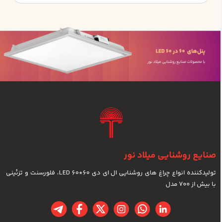
صنایع روشنایی میلاد نور
تولیدکننده انواع چراغ های روشنایی ال ای دی LED 60*60، فلورسنت و تزئینی
با بیش از 700 مدل