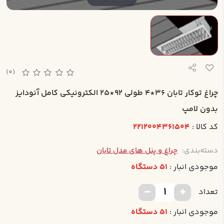
(0)
چراغ توکار تابان 36*4 طولي 92*25 الکترونيکي کامل آنودايز
بدون لامپ
کد کالا :
2212004361504
دسته‌بندی:
چراغ و پنل های مدل تابان
موجودی انبار :
51 دستگاه
تعداد
موجودی انبار :
51 دستگاه