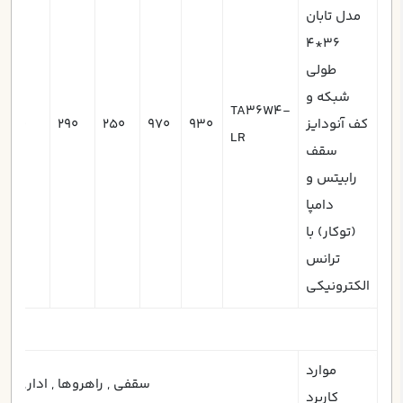
مدل تابان
36*4
طولي
شبکه و
TA36W4-
کف آنودایز
930
970
250
290
70
LR
سقف
رابیتس و
دامپا
(توکار) با
ترانس
الکترونیکی
موارد
سقفي , راهروها , اداری , کار
کاربرد