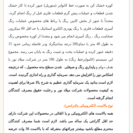
کوره خشک کن به صورت خط کانوایر (منوریل) عبور کرده تا کار خشک
شدن قطعات و عملیات پیش گرم قطعات فلزی قبل از رنگ انجام گردد.
مجدداً با عبور از بخش کابین رنگ با رباط های مخصوص عملیات رنگ
آمیزی قطعات فلزی با رنگ پودری الکترو استاتیک با حد اقل 60 میکرون
ضخامت رنگ ، رنگ آمیزی انجام می شود و مجددا از کوره مخصوص رنگ
به طول 40 متر با دمای200 درجه سانتیگراد ودر فاصله زمانی حدود 15
دقیقه عبور کرده و عملیات پخت و تثبیت رنگ به پایان می رسد. مجموع
این سیستم (کاموایرخط رنگ) به طول 186 متر در شرکت میلاد نور با
هدف دوام و
پايداري رنگ و صیقلی شدن سطح بدنه محصول ، که درنتیجه
انعكاس نور را افزایش می دهد. سرمایه گذاری و راه اندازی گردیده است.
لازم است بدانید یک سرمایه گذاری عظیم به شرح بالا صرفا برای اهمیت
به کیفیت محصولات شرکت میلاد نور و رعایت حقوق مصرف کنندگان
انجام گرفته است.
نوع بالاست الکترونیکی یا(ترانس):
همه بالاست های الکترونیکی و یا القائی در محصولات این شرکت دارای
حد اقل گارانتی یک ساله می باشد. لازم است شما مصرف کنندگان
محترم مطلع باشید بیشتر چراغهای متفرقه که با بالاست 36 وات عرضه