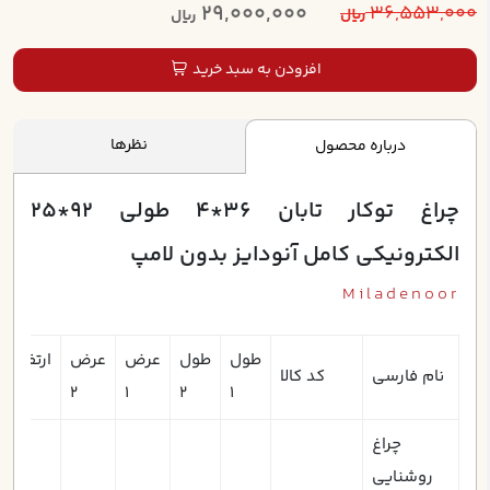
29,000,000
36,553,000
ریال
ریال
افزودن به سبد خرید
نظرها
درباره محصول
چراغ توکار تابان 36*4 طولي 92*25
الکترونيکي کامل آنودايز بدون لامپ
Miladenoor
طول
طول
عرض
عرض
ارتفاع
نام فارسی
کد کالا
1
2
1
2
1
چراغ
روشنایی